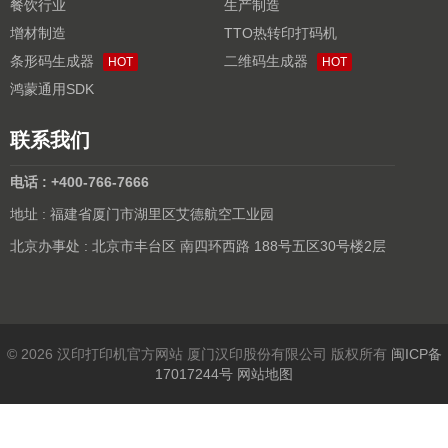
餐饮行业
生产制造
增材制造
TTO热转印打码机
条形码生成器
二维码生成器
HOT
HOT
鸿蒙通用SDK
联系我们
电话 : +400-766-7666
地址 : 福建省厦门市湖里区艾德航空工业园
北京办事处 : 北京市丰台区 南四环西路 188号五区30号楼2层
© 2026 汉印打印机官方网站 厦门汉印股份有限公司 版权所有
闽ICP备
17017244号
网站地图