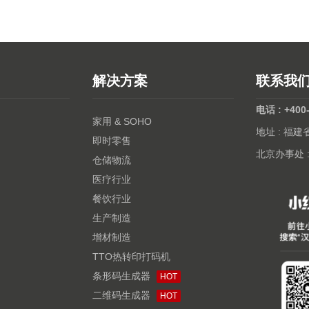
解决方案
联系我
电话 : +400
家用 & SOHO
地址 : 福
即时零售
北京办事处 
仓储物流
医疗行业
餐饮行业
生产制造
增材制造
TTO热转印打码机
条形码生成器
HOT
二维码生成器
HOT