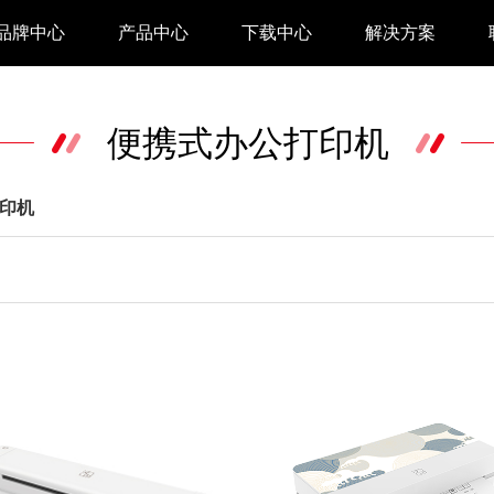
品牌中心
产品中心
下载中心
解决方案
驱动下载
家用 & SOHO
便携式办公打印机
APP下载
即时零售
汉印管家
仓储物流
印机
汉码云集
医疗行业
工具下载
餐饮行业
汉码标签软件
生产制造
增材制造
TTO热转印打