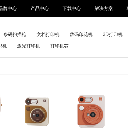
品牌中心
产品中心
下载中心
解决方案
驱动下载
家用 & SOHO
条码扫描枪
文档打印机
数码印花机
3D打印机
APP下载
即时零售
识机
激光打印机
打印机芯
汉印管家
仓储物流
汉码云集
医疗行业
工具下载
餐饮行业
汉码标签软件
生产制造
增材制造
TTO热转印打