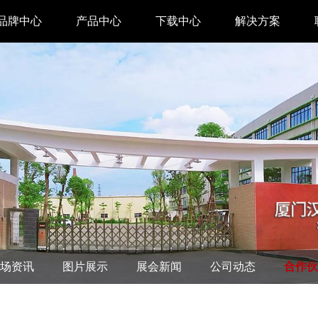
品牌中心
产品中心
下载中心
解决方案
驱动下载
家用 & SOHO
APP下载
即时零售
汉印管家
仓储物流
汉码云集
医疗行业
工具下载
餐饮行业
汉码标签软件
生产制造
场资讯
图片展示
展会新闻
公司动态
合作伙
增材制造
TTO热转印打