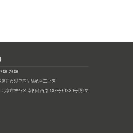
们
-766-7666
建省厦门市湖里区艾德航空工业园
: 北京市丰台区 南四环西路 188号五区30号楼2层