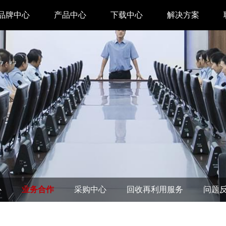
品牌中心
产品中心
下载中心
解决方案
驱动下载
家用 & SOHO
APP下载
即时零售
汉印管家
仓储物流
汉码云集
医疗行业
工具下载
餐饮行业
汉码标签软件
生产制造
心
业务合作
采购中心
回收再利用服务
问题
增材制造
TTO热转印打