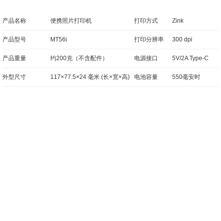
产品名称
便携照片打印机
打印方式
Zink
产品型号
MT56i
打印分辨率
300 dpi
产品重量
约200克（不含配件）
电源接口
5V/2A Type-C
外型尺寸
117×77.5×24 毫米 (长×宽×高)
电池容量
550毫安时