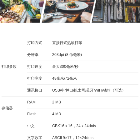
打印方式
直接行式热敏打印
分辨率
203dpi (8点/毫米)
打印参数
打印速度
最大300毫米/秒
打印宽度
48毫米/72毫米
通讯接口
USB/串/并口/以太网/蓝牙/WiFi/钱箱（可选）
RAM
2 MB
存储器
Flash
4 MB
中文
GBK16 x 16，24 x 24dots
文字数字
ASCII 9×17，12×24dots