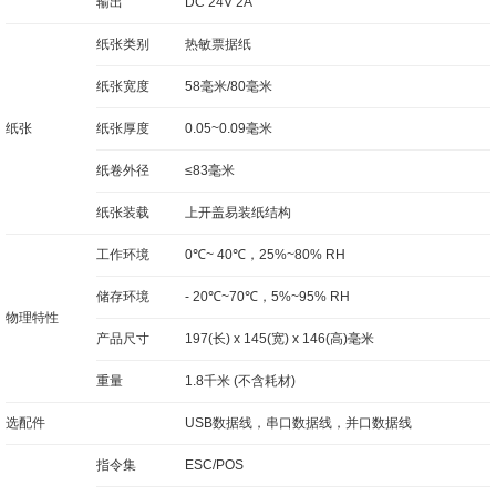
输出
DC 24V 2A
纸张类别
热敏票据纸
纸张宽度
58毫米/80毫米
纸张
纸张厚度
0.05~0.09毫米
纸卷外径
≤83毫米
纸张装载
上开盖易装纸结构
工作环境
0℃~ 40℃，25%~80% RH
储存环境
- 20℃~70℃，5%~95% RH
物理特性
产品尺寸
197(长) x 145(宽) x 146(高)毫米
重量
1.8千米 (不含耗材)
选配件
USB数据线，串口数据线，并口数据线
指令集
ESC/POS