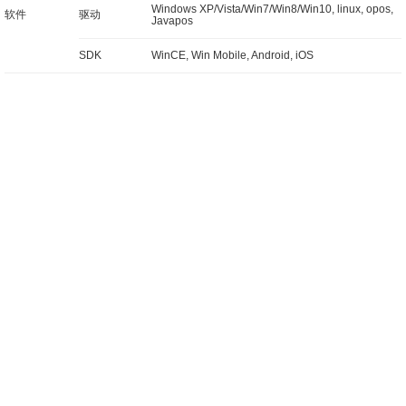
Windows XP/Vista/Win7/Win8/Win10, linux, opos,
软件
驱动
Javapos
SDK
WinCE, Win Mobile, Android, iOS