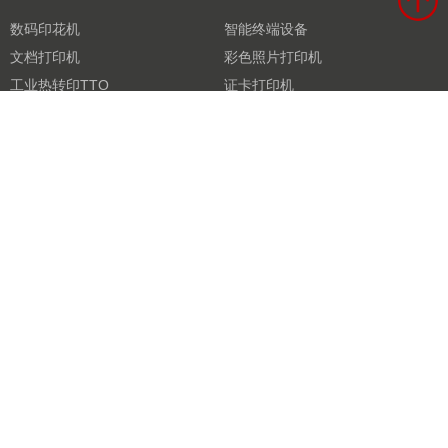
数码印花机
智能终端设备
文档打印机
彩色照片打印机
工业热转印TTO
证卡打印机
标签打印机
票据打印机
条码扫描枪
3D打印机
激光打印机
商用衡器
打印机芯
新闻中心
展会新闻
公司动态
市场资讯
行业资讯
汉印人文
3D打印
解决方案