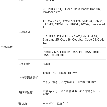
2D: PDF417, QR Code, Data Matrix, HanXin,
Maxicode etc
1D: Code128, UCC/EAN-128, AIM128, EAN-8,
EAN-13, ISBN/ISSN, UPC-E,UPC-A, Interleaved
2
识读码制
of 5, ITF-6, ITF-4, Matrix 2 of5,Industrial 25,
Standard 25, Code39, Codabar, Code 93, Code
11,
扫描参数
Plessey, MSI-Plessey, RSS-14、RSS-Limited、
RSS-Expand etc.
识别精度
≥5mil
13mil EAN：0mm‒100mm
※典型识读景深
手机支付码（5.5寸屏幕）：0mm‒200mm
倾斜 (pitch) ±60 ° 旋转 (tilt) 360° 偏转 (skew)
条码灵敏度
±60°
视场角
水平 40°，垂直 30 °