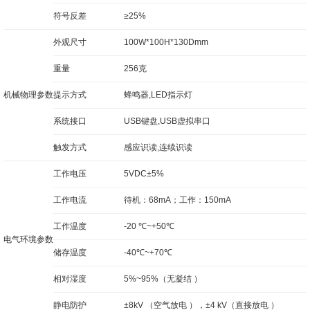
符号反差
≥25%
外观尺寸
100W*100H*130Dmm
重量
256克
机械物理参数
提示方式
蜂鸣器,LED指示灯
系统接口
USB键盘,USB虚拟串口
触发方式
感应识读,连续识读
工作电压
5VDC±5%
工作电流
待机：68mA；工作：150mA
工作温度
-20 ℃~+50℃
电气环境参数
储存温度
-40℃~+70℃
相对湿度
5%~95%（无凝结 ）
静电防护
±8kV （空气放电 ），±4 kV（直接放电 ）