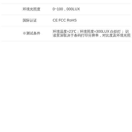
环境光照度
0~100，000LUX
国际认证
CE FCC RoHS
环境温度=23℃；环境照度=300LUX 白炽灯； 识
※测试条件
读景深取决于条码打印分辨率，对比度及环境光照