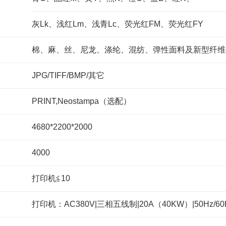
灰Lk、浅红Lm、浅青Lc、荧光红FM、荧光红FY
棉、麻、丝、尼龙、涤纶、混纺、弹性面料及新型纤维
JPG/TIFF/BMP/其它
PRINT,Neostampa（选配）
4680*2200*2000
4000
打印机≦10
打印机：AC380V|三相五线制|20A（40KW）|50Hz/60