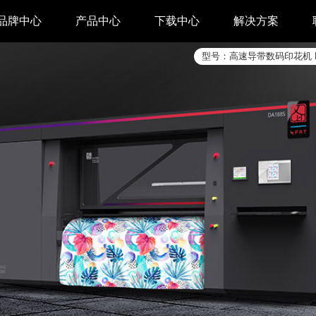
品牌中心
产品中心
下载中心
解决方案
型号：
高速导带数码印花机
驱动下载
家用 & SOHO
APP下载
即时零售
汉印管家
仓储物流
汉码云集
医疗行业
工具下载
餐饮行业
汉码标签软件
生产制造
增材制造
TTO热转印打