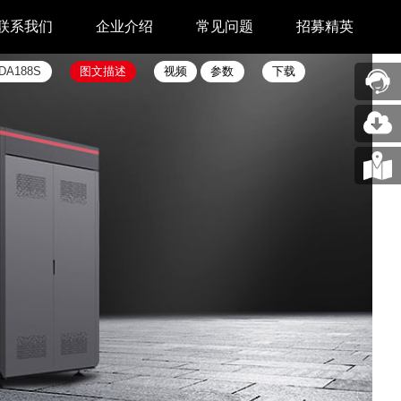
联系我们
企业介绍
常见问题
招募精英
DA188S
图文描述
视频
参数
下载
售后中心
新闻中心
业务合作
关于我们
采购中心
图片展示
回收再利用服务
合作伙伴
问题反馈&建议
汉印人文
公司动态
展会新闻
码机
市场资讯