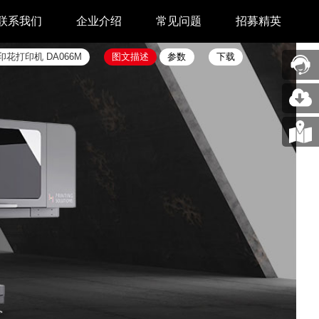
联系我们
企业介绍
常见问题
招募精英
印花打印机
DA066M
图文描述
参数
下载
售后中心
新闻中心
业务合作
关于我们
采购中心
图片展示
回收再利用服务
合作伙伴
问题反馈&建议
汉印人文
公司动态
展会新闻
码机
市场资讯