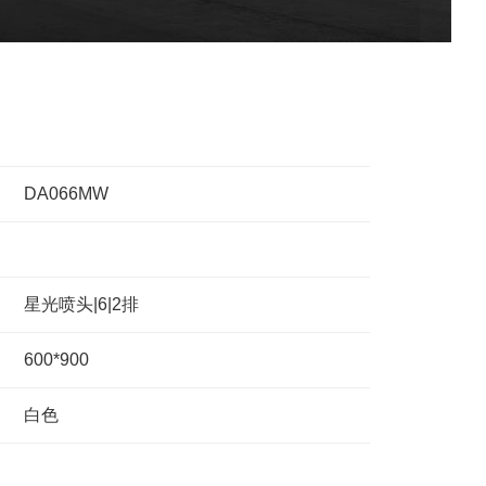
机
行业资讯
3D打印
DA066MW
星光喷头|6|2排
600*900
白色