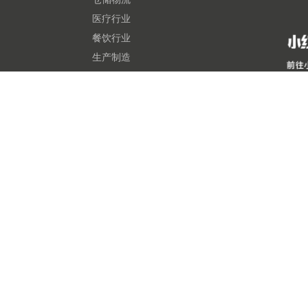
医疗行业
餐饮行业
生产制造
增材制造
TTO热转印打码机
条形码生成器
HOT
二维码生成器
HOT
鸿蒙通用SDK
6 汉印打印机官方网站 厦门汉印股份有限公司 版权所有
闽ICP备17017244