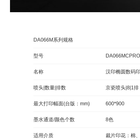
DA066M系列规格
型号
DA066MCPRO
名称
汉印椭圆数码
喷头|数量|排数
京瓷喷头|8|1排
最大打印幅面(台版：mm)
600*900
墨水通道/颜色个数
8色
适用介质
裁片印花：棉