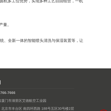
椭圆机多工位优势，实现多种工艺自由组合，一机
产量。
统、全新一体的智能喷头清洗与保湿装置等，让
们
-766-7666
建省厦门市湖里区艾德航空工业园
: 北京市丰台区 南四环西路 188号五区30号楼2层