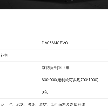
定位数码印花
DA066MCEVO
印花机
京瓷喷头|16|2排
600*900(定制款可实现700*1000)
8色
、麻、丝、尼龙、涤纶、混纺、弹性面料及新型纤维