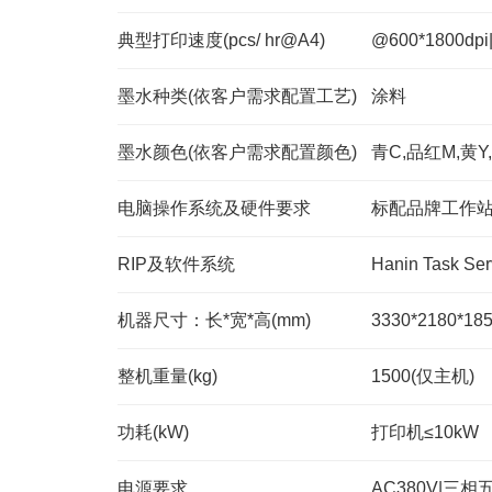
典型打印速度(pcs/ hr@A4)
@600*1800dpi|
墨水种类(依客户需求配置工艺)
涂料
墨水颜色(依客户需求配置颜色)
青C,品红M,黄Y,
电脑操作系统及硬件要求
标配品牌工作
RIP及软件系统
Hanin Task Ser
机器尺寸：长*宽*高(mm)
3330*2180*1
整机重量(kg)
1500(仅主机)
功耗(kW)
打印机≤10kW
电源要求
AC380V|三相五