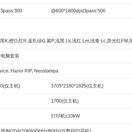
3pass:300
@600*1800dpi|3pass:500
黑K,橙O,红R,蓝B,绿G,紫P,浅黑 Lk,浅红 Lm,浅青 Lc,荧光红FM
站电脑套装
vice, Hanin RIP, Neostampa
850(仅主机)
3705*2180*1825(仅主机)
1700(仅主机)
打印机≤10kW
线制|20A(10kW)|50Hz/60Hz(仅数码印花机)