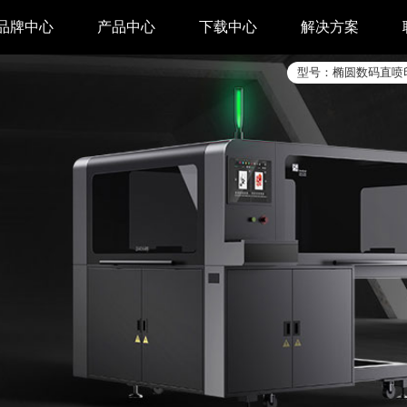
品牌中心
产品中心
下载中心
解决方案
型号：
椭圆数码直喷
驱动下载
家用 & SOHO
APP下载
即时零售
汉印管家
仓储物流
汉码云集
医疗行业
工具下载
餐饮行业
汉码标签软件
生产制造
增材制造
TTO热转印打