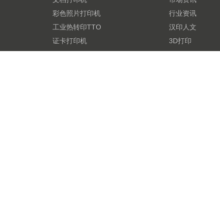
彩色照片打印机
行业资讯
工业热转印TTO
汉印人文
证卡打印机
3D打印
标签打印机
票据打印机
条码扫描枪
3D打印机
激光打印机
商用衡器
打印机芯
© 202