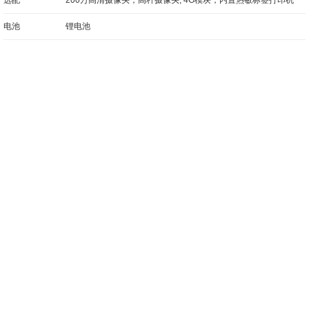
选配
200万高清摄像头，高杆摄像头, 4G模块，内置热敏标签打印机
电池
锂电池