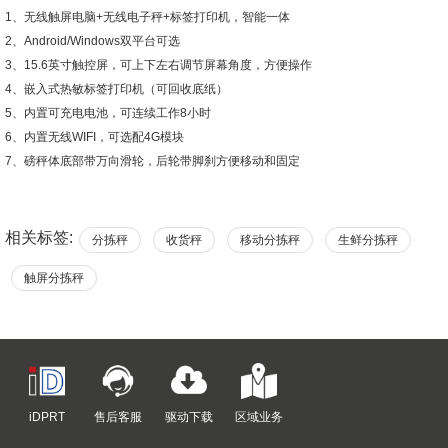
1、无线触屏电脑+无线电子秤+标签打印机，智能一体
2、Android/Windows双平台可选
3、15.6英寸触控屏，可上下左右调节屏幕角度，方便操作
4、嵌入式热敏标签打印机（可回收底纸）
5、内置可充电电池，可连续工作8小时
6、内置无线WIFI，可选配4G模块
7、磅秤体底部带万向滑轮，后轮带脚刹方便移动和固定
相关标签:
分拣秤
收货秤
移动分拣秤
生鲜分拣秤
触屏分拣秤
iDPRT
售后客服
驱动下载
区域业务