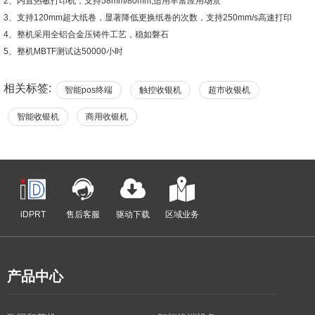
2、内置热敏打印机，支持58mm/80mm,适用丰富应用场景
3、支持120mm超大纸卷，显著降低更换纸卷的次数，支持250mm/s高速打印
4、整机采用全铝合金压铸件工艺，稳如磐石
5、整机MBTF测试达50000小时
相关标签:
智能pos终端
触控收银机
超市收银机
智能收银机
商用收银机
iDPRT
售后客服
驱动下载
区域业务
产品中心