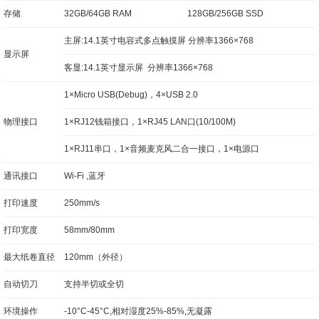
存储
32GB/64GB RAM
128GB/256GB SSD
主屏:14.1英寸电容式多点触摸屏 分辨率1366×768
显示屏
客显:14.1英寸显示屏 分辨率1366×768
1×Micro USB(Debug)，4×USB 2.0
物理接口
1×RJ12钱箱接口，1×RJ45 LAN口(10/100M)
1×RJ11串口，1×音频麦克风二合一接口，1×电源口
通讯接口
Wi-Fi ,蓝牙
打印速度
250mm/s
打印宽度
58mm/80mm
最大纸卷直径
120mm（外径）
自动切刀
支持半切或全切
环境操作
-10°C-45°C,相对湿度25%-85%,无凝露