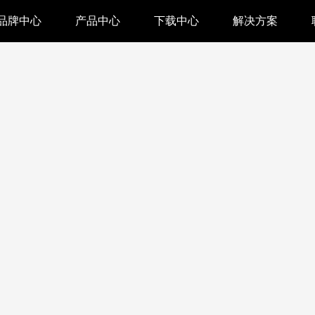
品牌中心
产品中心
下载中心
解决方案
驱动下载
家用 & SOHO
APP下载
即时零售
汉印管家
仓储物流
汉码云集
医疗行业
工具下载
餐饮行业
汉码标签软件
生产制造
增材制造
TTO热转印打