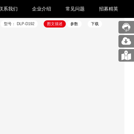
联系我们
企业介绍
常见问题
招募精英
型号：
DLP-D192
图文描述
参数
下载
售后中心
新闻中心
业务合作
关于我们
采购中心
图片展示
回收再利用服务
合作伙伴
问题反馈&建议
汉印人文
公司动态
展会新闻
码机
市场资讯