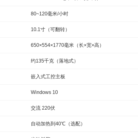
80~120毫米/小时
10.1寸（可翻转）
650×554×1770毫米（长×宽×高）
约135千克（落地式）
嵌入式工控主板
Windows 10
交流 220伏
自动加热到40℃（选配）