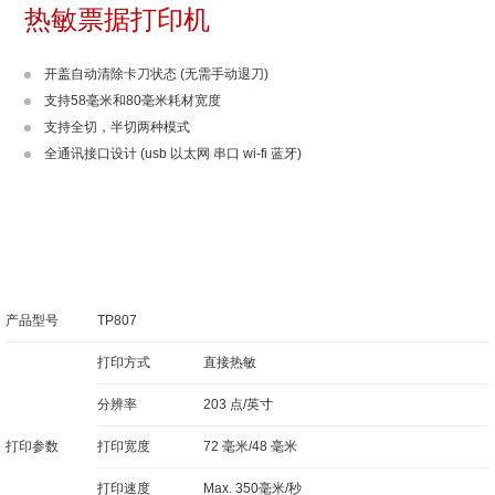
热敏票据打印机
开盖自动清除卡刀状态 (无需手动退刀)
支持58毫米和80毫米耗材宽度
支持全切，半切两种模式
全通讯接口设计 (usb 以太网 串口 wi-fi 蓝牙)
产品型号
TP807
打印方式
直接热敏
分辨率
203 点/英寸
打印参数
打印宽度
72 毫米/48 毫米
打印速度
Max. 350毫米/秒