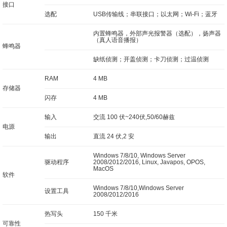
接口
选配
USB传输线；串联接口；以太网；Wi-Fi；蓝牙
内置蜂鸣器，外部声光报警器（选配），扬声器
（真人语音播报）
蜂鸣器
缺纸侦测；开盖侦测；卡刀侦测；过温侦测
RAM
4 MB
存储器
闪存
4 MB
输入
交流 100 伏~240伏,50/60赫兹
电源
输出
直流 24 伏,2 安
Windows 7/8/10, Windows Server
驱动程序
2008/2012/2016, Linux, Javapos, OPOS,
MacOS
软件
Windows 7/8/10,Windows Server
设置工具
2008/2012/2016
热写头
150 千米
可靠性