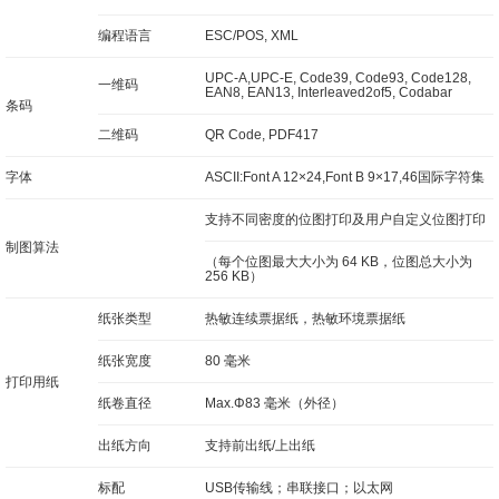
编程语言
ESC/POS, XML
UPC-A,UPC-E, Code39, Code93, Code128,
一维码
EAN8, EAN13, Interleaved2of5, Codabar
条码
二维码
QR Code, PDF417
字体
ASCII:Font A 12×24,Font B 9×17,46国际字符集
支持不同密度的位图打印及用户自定义位图打印
制图算法
（每个位图最大大小为 64 KB，位图总大小为
256 KB）
纸张类型
热敏连续票据纸，热敏环境票据纸
纸张宽度
80 毫米
打印用纸
纸卷直径
Max.Φ83 毫米（外径）
出纸方向
支持前出纸/上出纸
标配
USB传输线；串联接口；以太网