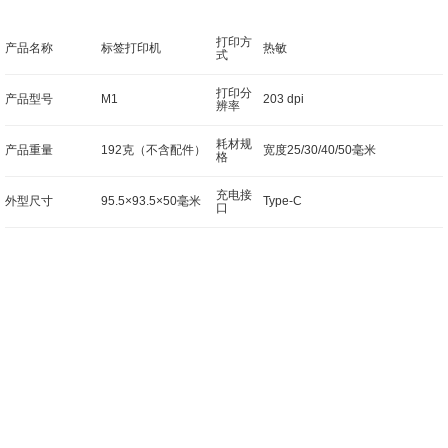
打印方
产品名称
标签打印机
热敏
式
打印分
产品型号
M1
203 dpi
辨率
耗材规
产品重量
192克（不含配件）
宽度25/30/40/50毫米
格
充电接
外型尺寸
95.5×93.5×50毫米
Type-C
口