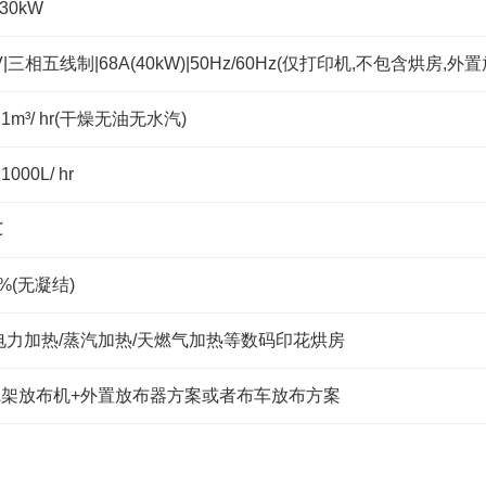
30kW
V|三相五线制|68A(40kW)|50Hz/60Hz(仅打印机,不包含烘房,
a|1m³/ hr(干燥无油无水汽)
1000L/ hr
℃
5%(无凝结)
电力加热/蒸汽加热/天燃气加热等数码印花烘房
A架放布机+外置放布器方案或者布车放布方案