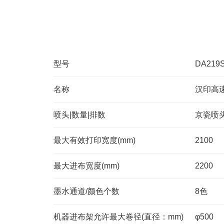
型号
DA219
名称
汉印高
喷头|数量|排数
京瓷喷头|
最大有效打印宽度(mm)
2100
最大进布宽度(mm)
2200
墨水通道/颜色个数
8色
机器进布架允许最大卷径(直径：mm)
φ500