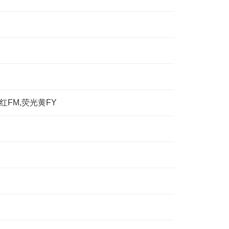
荧光红FM,荧光黄FY