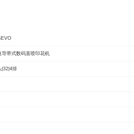
定位数码印花
SEVO
速导带式数码直喷印花机
32|4排