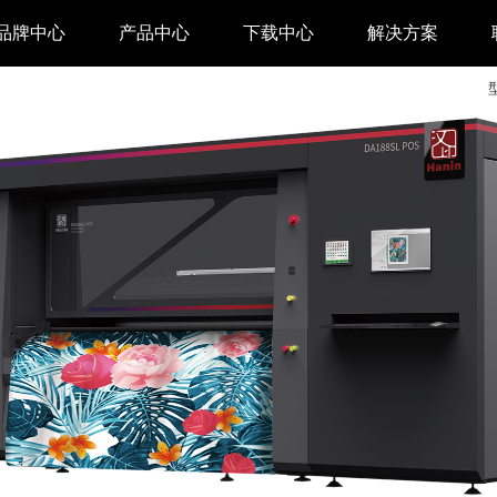
品牌中心
产品中心
下载中心
解决方案
驱动下载
家用 & SOHO
APP下载
即时零售
汉印管家
仓储物流
汉码云集
医疗行业
工具下载
餐饮行业
汉码标签软件
生产制造
增材制造
TTO热转印打