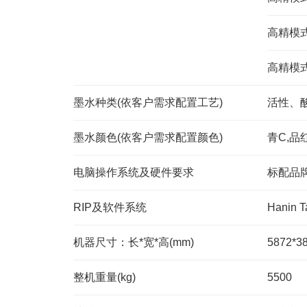
高精模式2 
高精模式3@
墨水种类(依客户需求配置工艺)
活性、
墨水颜色(依客户需求配置颜色)
青C,品红
电脑操作系统及硬件要求
标配品
RIP及软件系统
Hanin T
机器尺寸：长*宽*高(mm)
5872*3
整机重量(kg)
5500