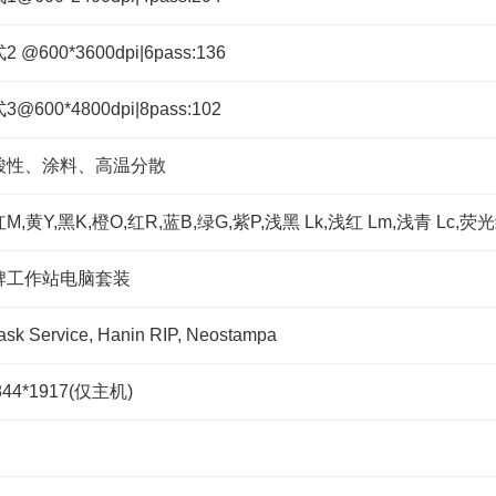
@600*3600dpi|6pass:136
600*4800dpi|8pass:102
酸性、涂料、高温分散
M,黄Y,黑K,橙O,红R,蓝B,绿G,紫P,浅黑 Lk,浅红 Lm,浅青 Lc,
牌工作站电脑套装
ask Service, Hanin RIP, Neostampa
844*1917(仅主机)