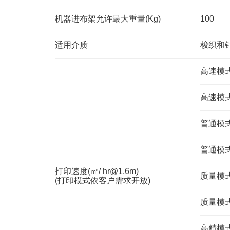
机器进布架允许最大重量(Kg)
100
适用介质
梭织和
高速模式1@
高速模式2@
普通模式1@
普通模式2 
打印速度(㎡/ hr@1.6m)
质量模式1@
(打印模式依客户需求开放)
质量模式2 
高精模式1@