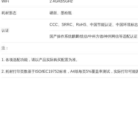
WiFi
2.4GHz/5GHz
耗材形态
硒鼓、墨粉瓶
CCC、SRRC、RoHS、中国节能认证、中国环境标
认证
国产操作系统麒麟/统信/中科方德/神州网信等适配认证
注：
1. 各项选配功能，请以产品实际购买配置为准。
2. 耗材打印页数基于ISO/IEC19752标准，A4纸每页5%覆盖率测试，实际打印