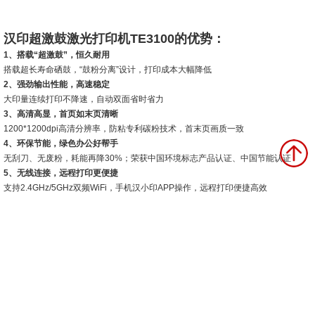
汉印超激鼓激光打印机TE3100的优势：
1、搭载“超激鼓”，恒久耐用
搭载超长寿命硒鼓，“鼓粉分离”设计，打印成本大幅降低
2、强劲输出性能，高速稳定
大印量连续打印不降速，自动双面省时省力
3、高清高显，首页如末页清晰
1200*1200dpi高清分辨率，防粘专利碳粉技术，首末页画质一致
4、环保节能，绿色办公好帮手
无刮刀、无废粉，耗能再降30%；荣获中国环境标志产品认证、中国节能认证
5、无线连接，远程打印更便捷
支持2.4GHz/5GHz双频WiFi，手机汉小印APP操作，远程打印便捷高效
相关标签:
激光打印机
无线激光打印机
A4打印机
文件打印机
超激鼓激光打印机