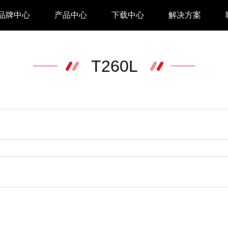
品牌中心
产品中心
下载中心
解决方案
驱动下载
家用 & SOHO
T260L
APP下载
即时零售
汉印管家
仓储物流
汉码云集
医疗行业
工具下载
餐饮行业
汉码标签软件
生产制造
增材制造
TTO热转印打