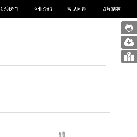
联系我们
企业介绍
常见问题
招募精英
售后中心
新闻中心
业务合作
关于我们
采购中心
图片展示
回收再利用服务
合作伙伴
问题反馈&建议
汉印人文
公司动态
展会新闻
码机
市场资讯