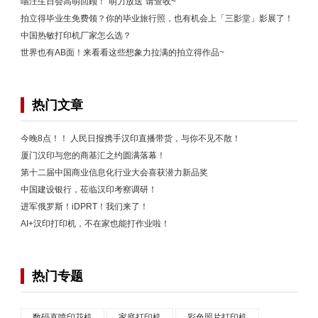
喵汪生日会高萌回顾！“萌力放送”请查收~
拍立得毕业生免费领？你的毕业旅行照，也有机会上「三影堂」影展了！
中国热敏打印机厂家怎么选？
世界也有AB面！来看看这些想象力拉满的拍立得作品~
热门文章
今晚8点！！ 人民日报携手汉印直播带货，与你不见不散！
厦门汉印与您的商基汇之约圆满落幕！
第十二届中国商业信息化行业大会喜获潜力新品奖
中国建设银行，莅临汉印考察调研！
进军俄罗斯！iDPRT！我们来了！
AI+汉印打印机，不在家也能打作业啦！
热门专题
数码直喷印花机
家庭打印机
彩色照片打印机