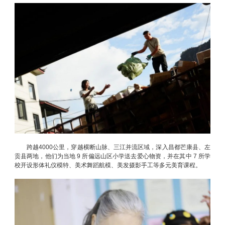
跨越4000公里，穿越横断山脉、三江并流区域，深入昌都芒康县、左
贡县两地，他们为当地 9 所偏远山区小学送去爱心物资，并在其中 7 所学
校开设形体礼仪模特、美术舞蹈航模、美发摄影手工等多元美育课程。