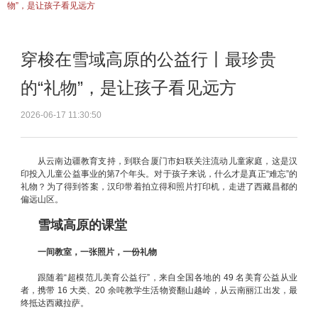
物”，是让孩子看见远方
穿梭在雪域高原的公益行丨最珍贵
的“礼物”，是让孩子看见远方
2026-06-17 11:30:50
从云南边疆教育支持，到联合厦门市妇联关注流动儿童家庭，这是汉
印投入儿童公益事业的第7个年头。对于孩子来说，什么才是真正“难忘”的
礼物？为了得到答案，汉印带着拍立得和照片打印机，走进了西藏昌都的
偏远山区。
雪域高原的课堂
一间教室，一张照片，一份礼物
跟随着“超模范儿美育公益行”，来自全国各地的 49 名美育公益从业
者，携带 16 大类、20 余吨教学生活物资翻山越岭，从云南丽江出发，最
终抵达西藏拉萨。