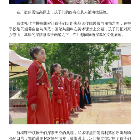
在广袤的雪域高原上，孩子们的好奇心从未被海拔隔绝。
形体礼仪与模特课程让孩子们近距离品读传统民俗与服饰之美，在举
手投足间涵养自信与风范；画笔与颜料在美术课堂上交融，孩子们把对家
乡雪山、草原的深情凝练于画笔之下，在油彩间体悟深厚的文化底蕴。
航模课带领孩子们探索天空的奥秘，武术课堂回荡着利落的呼喝与响
亮的口号，舞蹈课响起欢快的节奏，摄影课上，汉印拍立得定格了孩子们