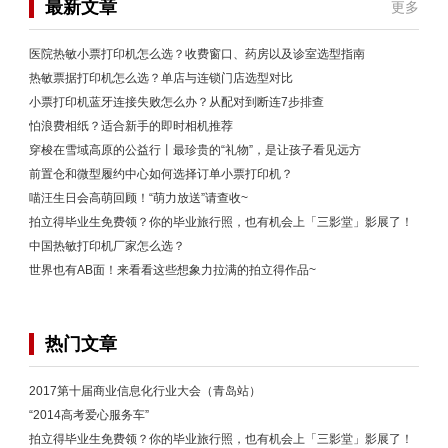
最新文章
更多
医院热敏小票打印机怎么选？收费窗口、药房以及诊室选型指南
热敏票据打印机怎么选？单店与连锁门店选型对比
小票打印机蓝牙连接失败怎么办？从配对到断连7步排查
怕浪费相纸？适合新手的即时相机推荐
穿梭在雪域高原的公益行丨最珍贵的“礼物”，是让孩子看见远方
前置仓和微型履约中心如何选择订单小票打印机？
喵汪生日会高萌回顾！“萌力放送”请查收~
拍立得毕业生免费领？你的毕业旅行照，也有机会上「三影堂」影展了！
中国热敏打印机厂家怎么选？
世界也有AB面！来看看这些想象力拉满的拍立得作品~
热门文章
2017第十届商业信息化行业大会（青岛站）
“2014高考爱心服务车”
拍立得毕业生免费领？你的毕业旅行照，也有机会上「三影堂」影展了！