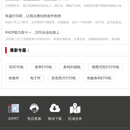
互联网时代，我们是网购背后的女人，我们在，网购不会倒，但物流问题严重影响网购心情。所以，汉印小编有话要说！
快递打印机，让我点燃你的派件热情
快递小哥上门取件，当你惊叹于他收货、扫描贴标、派件一气呵成时，殊不知，这可能是由于汉印在快递揽件、移动物流揽件、物流中转分拣等多个场景中专用的打印设备和扫描设备起了作用
R42P助力双十一，汉印永远在路上
汉印第二代工业级面单打印机R42P，采用金属机身、金属支架，强健稳固的材料，具有耐高温、稳定性强、高可靠性等特点，充分保证打印质量。此外，在特制的电源适配器的加持下，R42P支持长期间稳定工作，完美适配双十一的打单高需求。打单速度快、长时间稳定工作、不漏单、不卡单，成为了此次R42P助力双十一物流速度的最大法宝。 汉印取得了成绩，但将保持初心，秉承“让每一个人所见即所想”的愿景，永远在路上。
最新专题：
3D打印机
面单打印机
条码扫描枪
便携式照片打印机
收银秤
电子秤
彩色照片打印机
热敏条码打印机
iDPRT
售后客服
驱动下载
区域业务