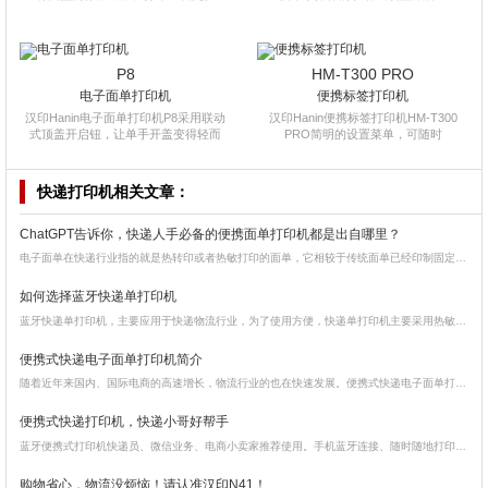
P8
HM-T300 PRO
电子面单打印机
便携标签打印机
汉印Hanin电子面单打印机P8采用联动
汉印Hanin便携标签打印机HM-T300
式顶盖开启钮，让单手开盖变得轻而
PRO简明的设置菜单，可随时
快递打印机
相关文章：
ChatGPT告诉你，快递人手必备的便携面单打印机都是出自哪里？
电子面单在快递行业指的就是热转印或者热敏打印的面单，它相较于传统面单已经印制固定板式的内容，不同的是它可自由编辑内容、可识别性高，有着更多的灵活性。
如何选择蓝牙快递单打印机
蓝牙快递单打印机，主要应用于快递物流行业，为了使用方便，快递单打印机主要采用热敏打印的方式来进行作业，省去了碳带、墨盒等耗材，降低了使用成本的同时也能帮助快递员提高工作效率，因此在物流行业得到了广泛应用。
便携式快递电子面单打印机简介
随着近年来国内、国际电商的高速增长，物流行业的也在快速发展。便携式快递电子面单打印机的需求量也随之大增。快递员是物流运输过程中的一个重要环节。基本上每位快递员都会在工作时随身携带这种小型的快递专用打印机，用来打印票据，快递单，取件码。
便携式快递打印机，快递小哥好帮手
蓝牙便携式打印机快递员、微信业务、电商小卖家推荐使用。手机蓝牙连接、随时随地打印。它了解你的需求。它不仅打印精彩，而且小巧轻便。可视化操作简单，充满一次电可打印约700张面单，无惧各种意外跌落。
购物省心，物流没烦恼！请认准汉印N41！