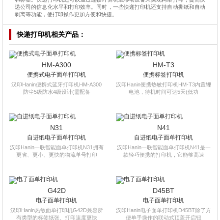
递公司的信息化水平和打印效率。同时，一些快递打印机还支持自动撕纸和自动
剥离等功能，使打印操作更加方便和快捷。
快递打印机
相关产品：
HM-A300
HM-T3
便携式电子面单打印机
便携标签打印机
汉印Hanin便携式蓝牙打印机HM-A300
汉印Hanin便携热敏打印机HM-T3内置锂
防尘5级防水4级设计(需配备
电池，待机时间可达5天(低功
N31
N41
自进纸电子面单打印机
自进纸电子面单打印机
汉印Hanin一联智能面单打印机N31拥有
汉印Hanin一联智能面单打印机N41是一
更省、更小、更快的物流单号打印
款轻巧便携的打印机，它能够高速
G42D
D45BT
电子面单打印机
电子面单打印机
汉印Hanin热敏面单打印机G42D兼容所
汉印Hanin电子面单打印机D45BT除了方
有类型的标签纸张、打印速度更快
便单手操作的联动式顶盖开启钮