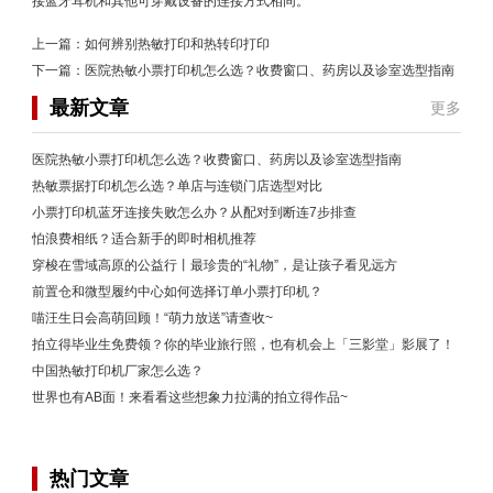
接蓝牙耳机和其他可穿戴设备的连接方式相同。
上一篇：
如何辨别热敏打印和热转印打印
下一篇：
医院热敏小票打印机怎么选？收费窗口、药房以及诊室选型指南
最新文章
更多
医院热敏小票打印机怎么选？收费窗口、药房以及诊室选型指南
热敏票据打印机怎么选？单店与连锁门店选型对比
小票打印机蓝牙连接失败怎么办？从配对到断连7步排查
怕浪费相纸？适合新手的即时相机推荐
穿梭在雪域高原的公益行丨最珍贵的“礼物”，是让孩子看见远方
前置仓和微型履约中心如何选择订单小票打印机？
喵汪生日会高萌回顾！“萌力放送”请查收~
拍立得毕业生免费领？你的毕业旅行照，也有机会上「三影堂」影展了！
中国热敏打印机厂家怎么选？
世界也有AB面！来看看这些想象力拉满的拍立得作品~
热门文章