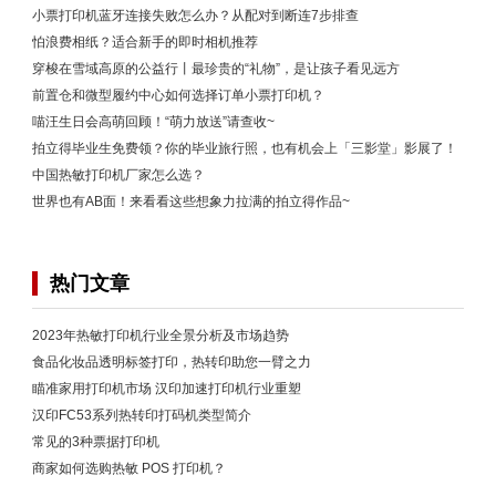
小票打印机蓝牙连接失败怎么办？从配对到断连7步排查
怕浪费相纸？适合新手的即时相机推荐
穿梭在雪域高原的公益行丨最珍贵的“礼物”，是让孩子看见远方
前置仓和微型履约中心如何选择订单小票打印机？
喵汪生日会高萌回顾！“萌力放送”请查收~
拍立得毕业生免费领？你的毕业旅行照，也有机会上「三影堂」影展了！
中国热敏打印机厂家怎么选？
世界也有AB面！来看看这些想象力拉满的拍立得作品~
热门文章
2023年热敏打印机行业全景分析及市场趋势
食品化妆品透明标签打印，热转印助您一臂之力
瞄准家用打印机市场 汉印加速打印机行业重塑
汉印FC53系列热转印打码机类型简介
常见的3种票据打印机
商家如何选购热敏 POS 打印机？