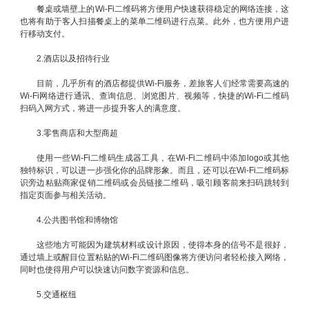
餐桌或墙壁上的Wi-Fi二维码将方便用户快速获得稳定的网络连接，这
也将有助于客人扫描餐桌上的菜单二维码进行点菜。此外，也方便用户进
行移动支付。
2.酒店以及招待行业
目前，几乎所有的酒店都提供Wi-Fi服务，差旅客人们经常需要高速的
Wi-Fi网络进行通讯、查询信息、浏览图片、视频等，快捷的Wi-Fi二维码
扫码入网方式，将进一步提升客人的满意度。
3.零售商店和大型商超
使用一些Wi-Fi二维码生成器工具，在Wi-Fi二维码中添加logo或其他
独特标识，可以进一步强化你的品牌形象。而且，还可以在Wi-Fi二维码标
识旁边粘贴商家促销二维码或会员链接二维码，吸引顾客前来扫码跳转到
指定页面参与相关活动。
4.公共图书馆和博物馆
这些地方可能因为建筑材料或设计原因，使得本身的信号不是很好，
通过墙上或醒目位置粘贴的Wi-Fi二维码图像将方便访问者轻松接入网络，
同时也使得用户可以快速访问数字资源和信息。
5.交通枢纽