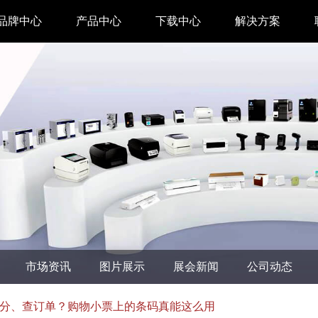
品牌中心
产品中心
下载中心
解决方案
驱动下载
家用 & SOHO
APP下载
即时零售
汉印管家
仓储物流
汉码云集
医疗行业
工具下载
餐饮行业
汉码标签软件
生产制造
市场资讯
图片展示
展会新闻
公司动态
增材制造
TTO热转印打
分、查订单？购物小票上的条码真能这么用