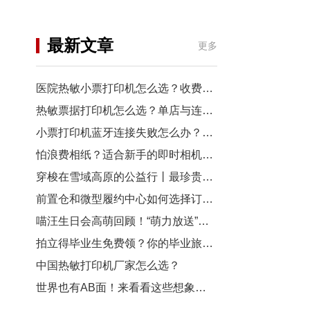
机
行业资讯
最新文章
更多
3D打印
医院热敏小票打印机怎么选？收费窗口、药房以及诊室选型指南
热敏票据打印机怎么选？单店与连锁门店选型对比
小票打印机蓝牙连接失败怎么办？从配对到断连7步排查
怕浪费相纸？适合新手的即时相机推荐
穿梭在雪域高原的公益行丨最珍贵的“礼物”，是让孩子看见远方
前置仓和微型履约中心如何选择订单小票打印机？
喵汪生日会高萌回顾！“萌力放送”请查收~
拍立得毕业生免费领？你的毕业旅行照，也有机会上「三影堂」影展了！
中国热敏打印机厂家怎么选？
世界也有AB面！来看看这些想象力拉满的拍立得作品~