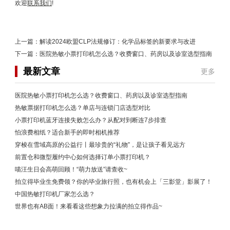
欢迎
联系我们
!
上一篇：
解读2024欧盟CLP法规修订：化学品标签的新要求与改进
下一篇：
医院热敏小票打印机怎么选？收费窗口、药房以及诊室选型指南
最新文章
更多
医院热敏小票打印机怎么选？收费窗口、药房以及诊室选型指南
热敏票据打印机怎么选？单店与连锁门店选型对比
小票打印机蓝牙连接失败怎么办？从配对到断连7步排查
怕浪费相纸？适合新手的即时相机推荐
穿梭在雪域高原的公益行丨最珍贵的“礼物”，是让孩子看见远方
前置仓和微型履约中心如何选择订单小票打印机？
喵汪生日会高萌回顾！“萌力放送”请查收~
拍立得毕业生免费领？你的毕业旅行照，也有机会上「三影堂」影展了！
中国热敏打印机厂家怎么选？
世界也有AB面！来看看这些想象力拉满的拍立得作品~