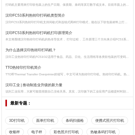
打码机主要用来打印软包装上的生产日期、保质期、条码等其它数字或文本。目前市面上的打码机种类繁多，应根据不同的需求，选择对应的机器。本文将介绍打码机的类型，帮助有购买需求的用户，提供判断的依据。
汉印FC53系列热转印打码机类型简介
汉印FC53系列热转印打印机支持间歇式和连续式两种打印模式，能在以下软包装材料上打印可变码：PVDC、PET、PE、NY、CPP、OPP、BOPP, BOPET, BOPA、CPP、PE、 VMPET、VMCPP 等多种薄膜及复合膜类。汉印打码机已被国内多家知名食品、日化、药品生产商运用在生产线上。
汉印FC53系列热转印打码机打印原理简介
本文将围绕汉印热转印打码机的热传导技术 、打印过程 、工作原理三个方向来介绍FC53系列热转印打码机的打印原理。
为什么选择汉印热转印打码机？
汉印工业热转印打码机FC53/32适用于食品、药品、日化、生活用纸等各类软包装的可变码(包括追溯码、条形码)打印。我们将降低总拥有成本（TCO)作为热转印打码机设计的关键。
TTO热转印打印机简介
TTO即Thermal Transfer Overprinter的缩写，中文可译为热转印打印机、热转印打码机。热转印打码机是打码机中的一种，与普通墨轮打码机相比更加智能，能够通过电脑更换所要打印的内容：如生产日期、产品批号、有效期以及时间、班次等可变量。
汉印工业 | 推动制造业升级的新力量
说到工业应用，大家可能觉得跟自己没啥关系。其实，汉印旗下的工业应用产品都是时时刻刻与我们的生活息息相关的；比如说：起床时带有印花的床单被套，洗漱时用的日化产品，出门时换上的衣服，早餐买的牛奶面包，药房给的药品标签或者分装袋，以及下班后回家火锅的包装袋等等这些都是经过汉印研发的。
最新专题：
3D打印机
面单打印机
条码扫描枪
便携式照片打印机
收银秤
电子秤
彩色照片打印机
热敏条码打印机