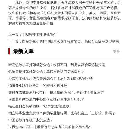
此外，汉印专业软件团队携手著名高校共同开展软件开发与运维，为
客户提供专业的软件支持。提供多样尺寸和颜色的TTO耗材供用户选择。
汉印的间歇式和连续式打码机支持多国语言如中文、英文、俄语、西班牙
语、韩语等，并且能根据客户的需求定制语言。汉印的标签和软包装标识
解决方案将为您创造更多价值。
上一篇：
TTO热转印打印机简介
下一篇：
医院热敏小票打印机怎么选？收费窗口、药房以及诊室选型指南
最新文章
更多
医院热敏小票打印机怎么选？收费窗口、药房以及诊室选型指南
热敏票据打印机怎么选？单店与连锁门店选型对比
小票打印机蓝牙连接失败怎么办？从配对到断连7步排查
怕浪费相纸？适合新手的即时相机推荐
穿梭在雪域高原的公益行丨最珍贵的“礼物”，是让孩子看见远方
前置仓和微型履约中心如何选择订单小票打印机？
喵汪生日会高萌回顾！“萌力放送”请查收~
拍立得毕业生免费领？你的毕业旅行照，也有机会上「三影堂」影展了！
中国热敏打印机厂家怎么选？
世界也有AB面！来看看这些想象力拉满的拍立得作品~