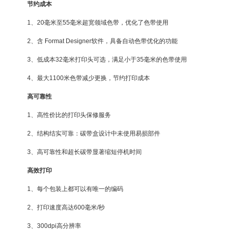
节约成本
1、20毫米至55毫米超宽领域色带，优化了色带使用
2、含 Format Designer软件，具备自动色带优化的功能
3、低成本32毫米打印头可选，满足小于35毫米的色带使用
4、最大1100米色带减少更换，节约打印成本
高可靠性
1、高性价比的打印头保修服务
2、结构结实可靠：碳带盒设计中未使用易损部件
3、高可靠性和超长碳带显著缩短停机时间
高效打印
1、每个包装上都可以有唯一的编码
2、打印速度高达600毫米/秒
3、300dpi高分辨率