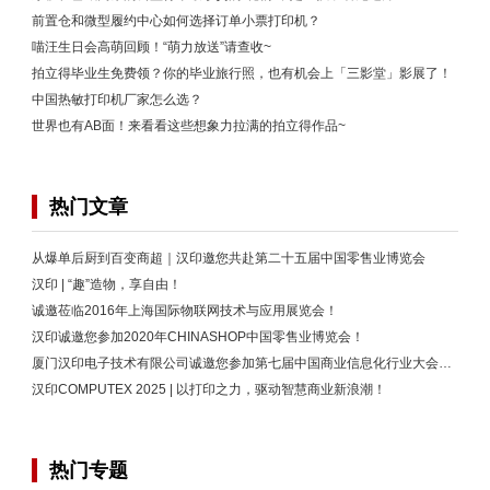
前置仓和微型履约中心如何选择订单小票打印机？
喵汪生日会高萌回顾！“萌力放送”请查收~
拍立得毕业生免费领？你的毕业旅行照，也有机会上「三影堂」影展了！
中国热敏打印机厂家怎么选？
世界也有AB面！来看看这些想象力拉满的拍立得作品~
热门文章
从爆单后厨到百变商超｜汉印邀您共赴第二十五届中国零售业博览会
汉印 | “趣”造物，享自由！
诚邀莅临2016年上海国际物联网技术与应用展览会！
汉印诚邀您参加2020年CHINASHOP中国零售业博览会！
厦门汉印电子技术有限公司诚邀您参加第七届中国商业信息化行业大会暨展会
汉印COMPUTEX 2025 | 以打印之力，驱动智慧商业新浪潮！
热门专题