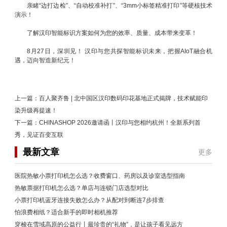
亲睹“边打边检”、“自动校准补打”、“3mm小标签精准打印”等硬核技术
演示！
了解汉印智能标识方案如何为您的效率、质量、成本带来变革！
8月27日，深圳见！ 汉印与您共探智能标识未来，把握AIoT融合机
遇，迈向智造新纪元！
上一篇：
百人聚齐鲁 | 北中国区汉印数码印花基地正式揭牌，技术赋能印
染升级再提速！
下一篇：
CHINASHOP 2026邀请函丨汉印与您相约杭州！全新系列首
秀，见证百变互联
最新文章
更多
医院热敏小票打印机怎么选？收费窗口、药房以及诊室选型指南
热敏票据打印机怎么选？单店与连锁门店选型对比
小票打印机蓝牙连接失败怎么办？从配对到断连7步排查
怕浪费相纸？适合新手的即时相机推荐
穿梭在雪域高原的公益行丨最珍贵的“礼物”，是让孩子看见远方