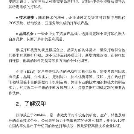
要防水设计，而零售商店可能需要高速打印。定制化使企业能够获得符合
其特定需求的打印机。
●
技术进步：
随着技术的增长，企业通过定制渠道可以获得与现代
POS系统、移动设备、云服务等集成的打印机产品。
●
品牌机会：
一些企业为了拓展产品线，选择将定制小票打印机融入
自身品牌，从而开辟新的盈利渠道。
票据打印机定制就是根据企业、品牌方的具体需求，量身打造符合他
们要求的票据打印机。这不仅涉及到外观设计、新增功能选项，还包括如
何连接、配套的软件定制等等多方面的个性化调整。
企业（B2B）客户在寻找合适的POS打印机供应商，需要考虑的因素
有很多，品牌、企业实力、定制能力、技术优势等等。汉印，是在热敏打
印领域经验丰富的票据打印机制造商，凭借专业的技术知识和强大的制造
实力，经过近二十年来的不断发展与壮大，是您票据打印机定制的重要合
作伙伴。
2、了解汉印
汉印成立于2004年，是一家致力于打印设备的研发、生产、销售及服
务的高新技术企业。公司最初致力于热敏机芯的研发和制造，并于2010年
在国内率先推出了带切刀的热敏打印机芯，因此荣获高新技术企业认证。