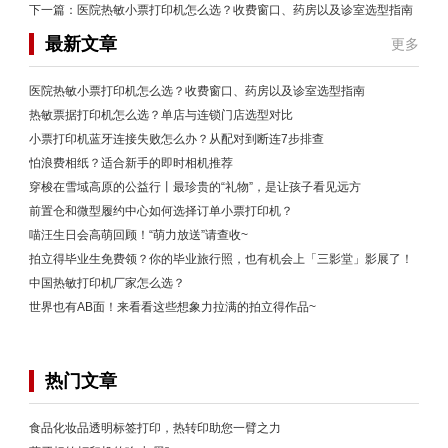
下一篇：
医院热敏小票打印机怎么选？收费窗口、药房以及诊室选型指南
最新文章
更多
医院热敏小票打印机怎么选？收费窗口、药房以及诊室选型指南
热敏票据打印机怎么选？单店与连锁门店选型对比
小票打印机蓝牙连接失败怎么办？从配对到断连7步排查
怕浪费相纸？适合新手的即时相机推荐
穿梭在雪域高原的公益行丨最珍贵的“礼物”，是让孩子看见远方
前置仓和微型履约中心如何选择订单小票打印机？
喵汪生日会高萌回顾！“萌力放送”请查收~
拍立得毕业生免费领？你的毕业旅行照，也有机会上「三影堂」影展了！
中国热敏打印机厂家怎么选？
世界也有AB面！来看看这些想象力拉满的拍立得作品~
热门文章
食品化妆品透明标签打印，热转印助您一臂之力