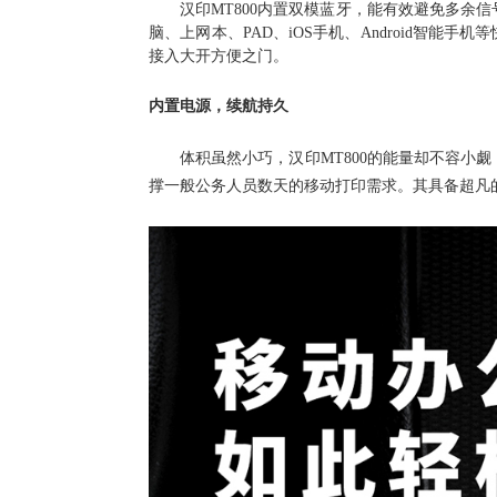
汉印
MT800内置双模蓝牙
，
能有效避免多余信
脑、上网本、
PAD、iOS
手机、
Android
智能手机
等
接入大开方便之门。
内置电源，续航持久
体积虽然小巧，
汉印
MT800的能量却不容小觑
撑一般公务人员数天的移动打印需求。其具备超凡