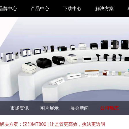
品牌中心
产品中心
下载中心
解决方案
驱动下载
家用 & SOHO
APP下载
即时零售
汉印管家
仓储物流
汉码云集
医疗行业
工具下载
餐饮行业
汉码标签软件
生产制造
市场资讯
图片展示
展会新闻
公司动态
增材制造
TTO热转印打
解决方案：汉印MT800 | 让监管更高效，执法更透明