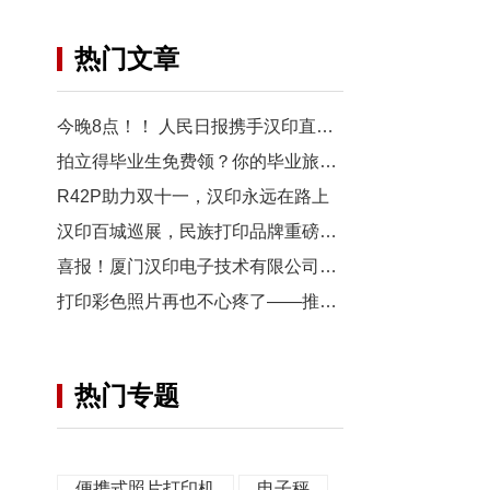
热门文章
今晚8点！！ 人民日报携手汉印直播带货，与你不见不散！
拍立得毕业生免费领？你的毕业旅行照，也有机会上「三影堂」影展了！
R42P助力双十一，汉印永远在路上
汉印百城巡展，民族打印品牌重磅出击 ！
喜报！厦门汉印电子技术有限公司入选2020年福建省科技小巨人领军企业！
打印彩色照片再也不心疼了——推荐汉印手机照片打印机CP4000L
热门专题
便携式照片打印机
电子秤