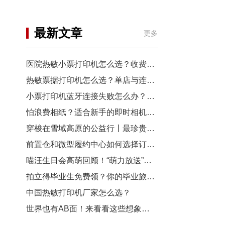
机
行业资讯
最新文章
更多
3D打印
医院热敏小票打印机怎么选？收费窗口、药房以及诊室选型指南
热敏票据打印机怎么选？单店与连锁门店选型对比
小票打印机蓝牙连接失败怎么办？从配对到断连7步排查
怕浪费相纸？适合新手的即时相机推荐
穿梭在雪域高原的公益行丨最珍贵的“礼物”，是让孩子看见远方
前置仓和微型履约中心如何选择订单小票打印机？
喵汪生日会高萌回顾！“萌力放送”请查收~
拍立得毕业生免费领？你的毕业旅行照，也有机会上「三影堂」影展了！
中国热敏打印机厂家怎么选？
世界也有AB面！来看看这些想象力拉满的拍立得作品~