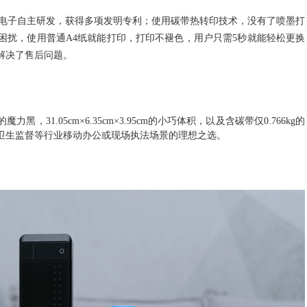
汉印电子自主研发，获得多项发明专利；使用碳带热转印技术，没有了喷墨打
困扰，使用普通A4纸就能打印，打印不褪色，用户只需5秒就能轻松更换
解决了售后问题。
的
魔力黑
，
31.05
cm×
6.35
cm×
3.95
cm的小巧体积
，
以及
含碳带
仅
0.766
kg的
卫生监督等行业移动办公或现场执法场景的理想之选。