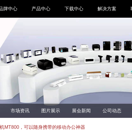
品牌中心
产品中心
下载中心
解决方案
驱动下载
家用 & SOHO
APP下载
即时零售
汉印管家
仓储物流
汉码云集
医疗行业
工具下载
餐饮行业
汉码标签软件
生产制造
市场资讯
图片展示
展会新闻
公司动态
增材制造
TTO热转印打
机MT800，可以随身携带的移动办公神器