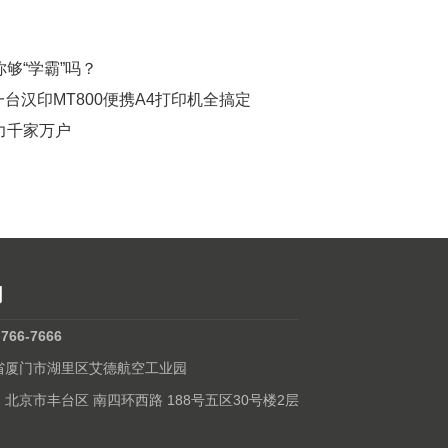
你够“学霸”吗？
台汉印MT800便携A4打印机全搞定
力千家万户
们
-766-7666
建省厦门市湖里区艾德航空工业园
: 北京市丰台区 南四环西路 188号五区30号楼2层