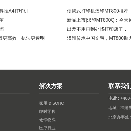
科技A4打印机
便携式打印机汉印MT800推荐
革
新品上市|汉印MT800Q：今天
恼
出差不用再到处找打印店了，一
监管更高效，执法更透明
汉印传承中国文明，MT800助
解决方案
联系我
电话 : +400
家用 & SOHO
地址 : 福
即时零售
北京办事处 
仓储物流
医疗行业