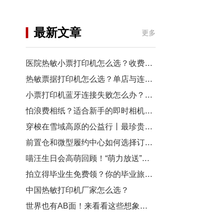
机
行业资讯
最新文章
更多
3D打印
医院热敏小票打印机怎么选？收费窗口、药房以及诊室选型指南
热敏票据打印机怎么选？单店与连锁门店选型对比
小票打印机蓝牙连接失败怎么办？从配对到断连7步排查
怕浪费相纸？适合新手的即时相机推荐
穿梭在雪域高原的公益行丨最珍贵的“礼物”，是让孩子看见远方
前置仓和微型履约中心如何选择订单小票打印机？
喵汪生日会高萌回顾！“萌力放送”请查收~
拍立得毕业生免费领？你的毕业旅行照，也有机会上「三影堂」影展了！
中国热敏打印机厂家怎么选？
世界也有AB面！来看看这些想象力拉满的拍立得作品~