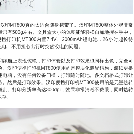
印MT800真的太适合随身携带了。汉印MT800整体外观非常
小，重量只有500g左右。文具盒大小的体积能够轻松自如地握在手中，
印机MT800内置7.4V、2000mAh锂电池，26小时超长待
充电，不用担心出行时突然没电的问题。
积和续航上表现惊艳，打印体验以及打印效果也同样出色，完全可
。汉印便携打印机MT800使用的是模块化装配结构，装纸更换
用电脑，没有任何设备门槛，打印随时随地。多文档格式打印让
。然后是打印效果。汉印便携打印机MT800使用的是无墨热转
乱。打印分辨率高达300dpi，效果非常清晰不费眼，同时热转
保存。