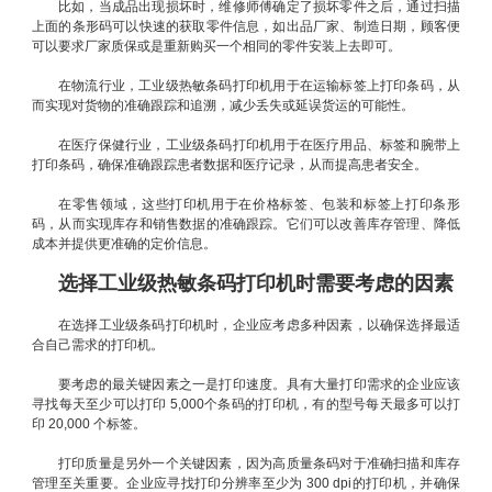
比如，当成品出现损坏时，维修师傅确定了损坏零件之后，通过扫描
上面的条形码可以快速的获取零件信息，如出品厂家、制造日期，顾客便
可以要求厂家质保或是重新购买一个相同的零件安装上去即可。
在物流行业，工业级热敏条码打印机用于在运输标签上打印条码，从
而实现对货物的准确跟踪和追溯，减少丢失或延误货运的可能性。
在医疗保健行业，工业级条码打印机用于在医疗用品、标签和腕带上
打印条码，确保准确跟踪患者数据和医疗记录，从而提高患者安全。
在零售领域，这些打印机用于在价格标签、包装和标签上打印条形
码，从而实现库存和销售数据的准确跟踪。它们可以改善库存管理、降低
成本并提供更准确的定价信息。
选择工业级热敏条码打印机时需要考虑的因素
在选择工业级条码打印机时，企业应考虑多种因素，以确保选择最适
合自己需求的打印机。
要考虑的最关键因素之一是打印速度。具有大量打印需求的企业应该
寻找每天至少可以打印 5,000个条码的打印机，有的型号每天最多可以打
印 20,000 个标签。
打印质量是另外一个关键因素，因为高质量条码对于准确扫描和库存
管理至关重要。企业应寻找打印分辨率至少为 300 dpi的打印机，并确保