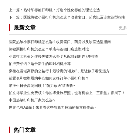
上一篇：
热转印标签打印机：打造个性化标签的理想之选
下一篇：
医院热敏小票打印机怎么选？收费窗口、药房以及诊室选型指南
最新文章
更多
医院热敏小票打印机怎么选？收费窗口、药房以及诊室选型指南
热敏票据打印机怎么选？单店与连锁门店选型对比
小票打印机蓝牙连接失败怎么办？从配对到断连7步排查
怕浪费相纸？适合新手的即时相机推荐
穿梭在雪域高原的公益行丨最珍贵的“礼物”，是让孩子看见远方
前置仓和微型履约中心如何选择订单小票打印机？
喵汪生日会高萌回顾！“萌力放送”请查收~
拍立得毕业生免费领？你的毕业旅行照，也有机会上「三影堂」影展了！
中国热敏打印机厂家怎么选？
世界也有AB面！来看看这些想象力拉满的拍立得作品~
热门文章