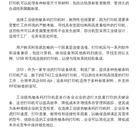
打印机可以处理各种标签尺寸和材料，包括比纸质标签更耐用、更持久的
合成纸和聚酯标签。
选择工业级热敏条码打印机时，耐用性也很重要，因为打印机需要承
受繁忙工作环境的严酷考验。寻找具有坚固结构和高质量组件的打印机，
这些组件可以承受频繁使用而不会发生故障。部分机型采用工业级设计，
适用于工厂、仓库等恶劣环境。
用户购买时容易忽略的一个因素是连接选项。打印机应与一系列软件
和设备兼容，包括计算机、移动设备和其他条码扫描仪。寻找支持以太
网、USB 和无线连接的打印机，以便与现有系统轻松集成。
汉印，作为一家专业的打印设备研发、制造厂家，提供多种热敏条码
打印机产品，旗下的ET42工业条码打印机，可以胜任长时间高强度的打印
工作，分辨率高达600 dpi，该条码打印机适用于多种标签材料，并支持
RFID标签的读写。
工业级热敏条码打印机是各行各业企业的进行大批量打印的关键设
备。这些打印机可以提高效率、降低成本并增强库存管理和跟踪，使其成
为各种规模企业的宝贵投资。在选择工业级热敏条码打印机时，企业应考
虑打印速度、打印质量、耐用性和连接性等因素，以确保选择满足其需求
的型号。借助合适的工业级热敏条码打印机，企业可以简化运营、降低成
本并在竞争中保持领先地位。