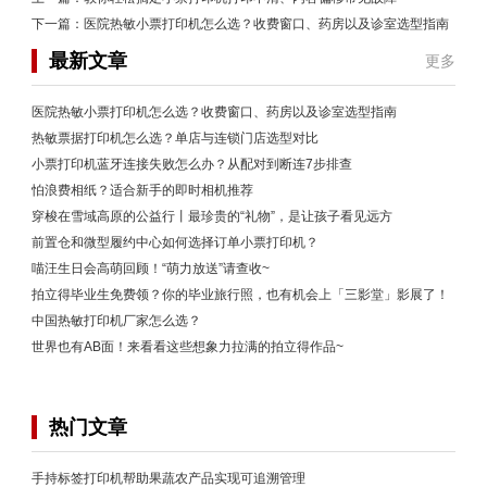
下一篇：
医院热敏小票打印机怎么选？收费窗口、药房以及诊室选型指南
最新文章
更多
医院热敏小票打印机怎么选？收费窗口、药房以及诊室选型指南
热敏票据打印机怎么选？单店与连锁门店选型对比
小票打印机蓝牙连接失败怎么办？从配对到断连7步排查
怕浪费相纸？适合新手的即时相机推荐
穿梭在雪域高原的公益行丨最珍贵的“礼物”，是让孩子看见远方
前置仓和微型履约中心如何选择订单小票打印机？
喵汪生日会高萌回顾！“萌力放送”请查收~
拍立得毕业生免费领？你的毕业旅行照，也有机会上「三影堂」影展了！
中国热敏打印机厂家怎么选？
世界也有AB面！来看看这些想象力拉满的拍立得作品~
热门文章
手持标签打印机帮助果蔬农产品实现可追溯管理