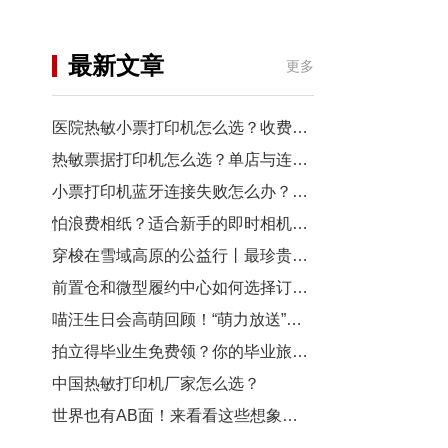
机
行业资讯
最新文章
更多
3D打印
医院热敏小票打印机怎么选？收费窗口、药房以及诊室选型指南
热敏票据打印机怎么选？单店与连锁门店选型对比
小票打印机蓝牙连接失败怎么办？从配对到断连7步排查
怕浪费相纸？适合新手的即时相机推荐
穿梭在雪域高原的公益行丨最珍贵的“礼物”，是让孩子看见远方
前置仓和微型履约中心如何选择订单小票打印机？
喵汪生日会高萌回顾！“萌力放送”请查收~
拍立得毕业生免费领？你的毕业旅行照，也有机会上「三影堂」影展了！
中国热敏打印机厂家怎么选？
世界也有AB面！来看看这些想象力拉满的拍立得作品~