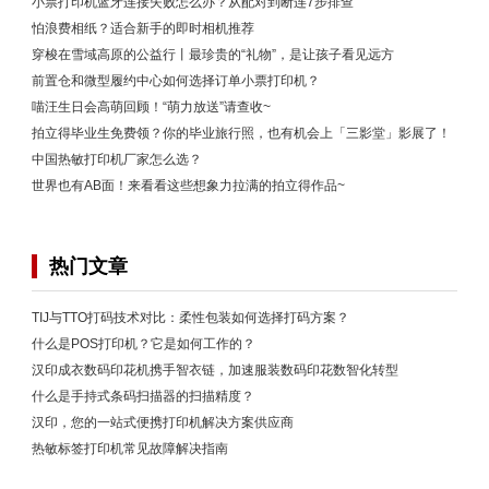
小票打印机蓝牙连接失败怎么办？从配对到断连7步排查
怕浪费相纸？适合新手的即时相机推荐
穿梭在雪域高原的公益行丨最珍贵的“礼物”，是让孩子看见远方
前置仓和微型履约中心如何选择订单小票打印机？
喵汪生日会高萌回顾！“萌力放送”请查收~
拍立得毕业生免费领？你的毕业旅行照，也有机会上「三影堂」影展了！
中国热敏打印机厂家怎么选？
世界也有AB面！来看看这些想象力拉满的拍立得作品~
热门文章
TIJ与TTO打码技术对比：柔性包装如何选择打码方案？
什么是POS打印机？它是如何工作的？
汉印成衣数码印花机携手智衣链，加速服装数码印花数智化转型
什么是手持式条码扫描器的扫描精度？
汉印，您的一站式便携打印机解决方案供应商
热敏标签打印机常见故障解决指南