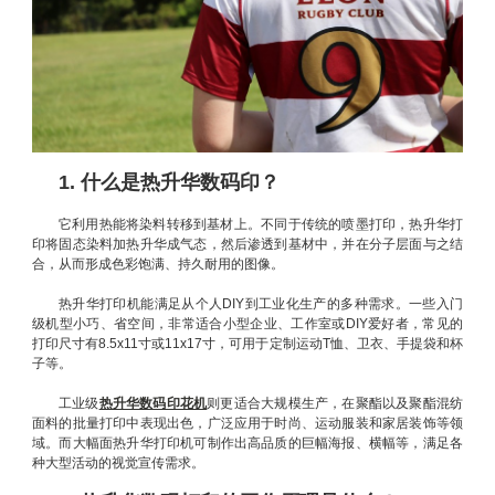
1. 什么是热升华数码印？
它利用热能将染料转移到基材上。不同于传统的喷墨打印，热升华打
印将固态染料加热升华成气态，然后渗透到基材中，并在分子层面与之结
合，从而形成色彩饱满、持久耐用的图像。
热升华打印机能满足从个人DIY到工业化生产的多种需求。一些入门
级机型小巧、省空间，非常适合小型企业、工作室或DIY爱好者，常见的
打印尺寸有8.5x11寸或11x17寸，可用于定制运动T恤、卫衣、手提袋和杯
子等。
工业级
热升华数码印花机
则更适合大规模生产，在聚酯以及聚酯混纺
面料的批量打印中表现出色，广泛应用于时尚、运动服装和家居装饰等领
域。而大幅面热升华打印机可制作出高品质的巨幅海报、横幅等，满足各
种大型活动的视觉宣传需求。