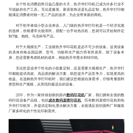
在个性化消费趋势日益凸显的今天，热升华打印机已成为许多行业不
可或缺的生产工具。无论是服装、家居装饰还是礼品定制，热升华打印都
能满足消费者对独一无二产品的追求，为企业带来新的商机。
对于初学者或小型企业来说，入门级的热升华打印机是一个经济实惠
的选择，价格通常比较亲民，搭配一台手动热压机，您就可以开始制作定
制T恤、抱枕、马克杯等产品。
对于大规模生产，工业级热升华印花机是必不可少的设备。这类设备
的具体价格会因品牌、型号、功能和生产能力而有所差异。除了设备本
身，您还需要考虑耗材的成本，例如热升华墨水和转印纸。
无论您是追求个性化的小批量定制，还是需要大规模生产，热升华打
印都能提供高效、高品质的解决方案，助您提升产品竞争力，实现更高的
收益。在选购热升华打印机时，我们建议您根据自身需求，仔细考量面料
类型和生产规模，从而找到最适合的设备。
汉印，作为一家持续创新的国内
数码印花机
厂家，我们拥有全面的数
码印花设备产品线，包括
成衣数码直喷印花机
、匹布数码直喷印花机和热
升华打印机等，并提供定制化墨水解决方案，全面满足纺织面料厂和服装
厂家多样化的个性化印刷需求。