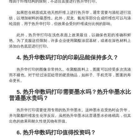
维由于纤维结构的限制，不适合直接进行热升华打印。
如果想在棉质或其他天然纤维上进行热升华，通常需要与涤纶进行混
纺，以增加材料的吸墨性。此外，尼龙、氨纶等部分合成纤维也可以与涤
纶混纺，用于热升华打印，但效果会受到纤维成分比例的影响。
此外，热升华打印在浅色表面上效果最佳，以确保色彩的准确和鲜
艳。为了克服这些限制，许多企业使用聚酯涂层基材，或者在深色材料上
添加白色底层进行打印。
4. 热升华数码打印的印刷品能保持多久？
热升华打印的图像非常持久。在聚酯面料上，图案可以经受多次洗涤
而不褪色。对于经过涂层处理的硬质物品，如杯子、手机壳等，图案的寿
命更长。
5. 热升华数码打印需要墨水吗？热升华墨水比
普通墨水贵吗？
热升华打印需要使用专用的热升华墨水。这种墨水在受热时会升华，
并与聚酯纤维发生化学反应。虽然热升华墨水比普通墨水价格稍高，但其
出色的效果和耐久性使其物有所值。
6. 热升华数码打印值得投资吗？