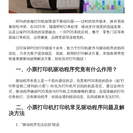
80%的热敏打印机故障源于驱动问题——过时的软件版本、操作系统
兼容性冲突。在2025年，随着即时订单处理、移动支付场景的迅猛发展，
以及云端POS系统的深度融合，一旦POS系统宕机，餐厅、零售门店等将
面临订单积压、运营瘫痪、品牌受损等连锁危机。
汉印深耕POS打印领域十余年，致力于打印机硬件与驱动程序的协同
优化，力求为客户提供稳定、高效、易用的打印解决方案。本指南将带您
快速掌握驱动故障解决方案，轻松应对打印挑战！
一、小票打印机驱动程序究竟有什么作用？
驱动程序本质上是一个双向通信协议，负责将POS系统的指令（如“打
印带促销二维码的小票”）转化为打印机可识别的机器语言。通过这种方
式，驱动程序确保POS系统与打印机之间能够顺利通信，实现准确的打印
任务执行。没有驱动程序，你就会遇到错误信息、乱码或根本无法打印。
二、小票打印机打印机常见驱动程序问题及解
决方法
1、“驱动程序无法识别”错误