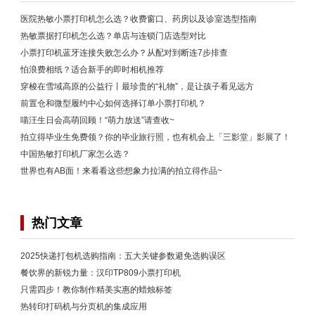
医院热敏小票打印机怎么选？收费窗口、药房以及诊室选型指南
热敏票据打印机怎么选？单店与连锁门店选型对比
小票打印机蓝牙连接失败怎么办？从配对到断连7步排查
怕浪费相纸？适合新手的即时相机推荐
穿梭在雪域高原的公益行丨最珍贵的“礼物”，是让孩子看见远方
前置仓和微型履约中心如何选择订单小票打印机？
喵汪生日会高萌回顾！“萌力放送”请查收~
拍立得毕业生免费领？你的毕业旅行照，也有机会上「三影堂」影展了！
中国热敏打印机厂家怎么选？
世界也有AB面！来看看这些想象力拉满的拍立得作品~
热门文章
2025快递打包机选购指南：五大关键参数避免选购误区
餐饮界的新锐力量：汉印TP809小票打印机
只需四步！教你制作精美实惠的蜡烛标签
热转印打码机与分页机的集成应用