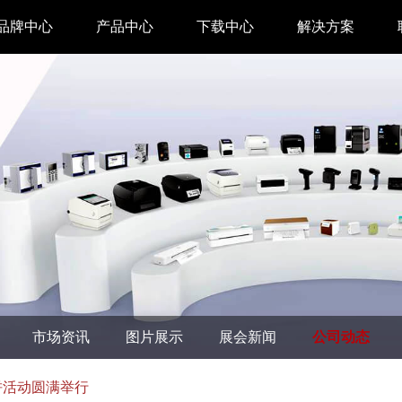
品牌中心
产品中心
下载中心
解决方案
驱动下载
家用 & SOHO
APP下载
即时零售
汉印管家
仓储物流
汉码云集
医疗行业
工具下载
餐饮行业
汉码标签软件
生产制造
市场资讯
图片展示
展会新闻
公司动态
增材制造
TTO热转印打
博饼活动圆满举行