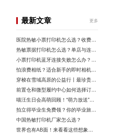
机
行业资讯
最新文章
更多
3D打印
医院热敏小票打印机怎么选？收费窗口、药房以及诊室选型指南
热敏票据打印机怎么选？单店与连锁门店选型对比
小票打印机蓝牙连接失败怎么办？从配对到断连7步排查
怕浪费相纸？适合新手的即时相机推荐
穿梭在雪域高原的公益行丨最珍贵的“礼物”，是让孩子看见远方
前置仓和微型履约中心如何选择订单小票打印机？
喵汪生日会高萌回顾！“萌力放送”请查收~
拍立得毕业生免费领？你的毕业旅行照，也有机会上「三影堂」影展了！
中国热敏打印机厂家怎么选？
世界也有AB面！来看看这些想象力拉满的拍立得作品~