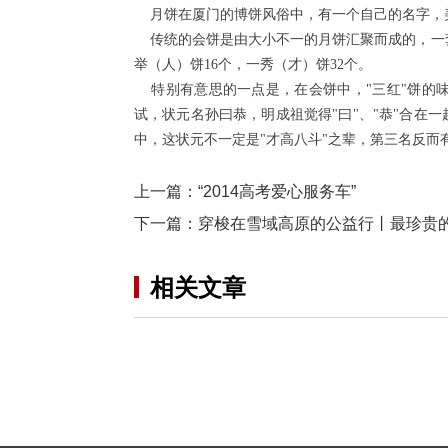
月饼在厦门的博饼风俗中，有一个自己的名字，美
传统的会饼是由大小不一的月饼汇聚而成的，一套
举（人）饼16个，一秀（才）饼32个。
特别有意思的一点是，在会饼中，"三红"饼的味
试，状元名孙曰恭，明成祖觉得"曰"、"恭"合在
中，这状元不一定是"才高八斗"之辈，第三名反
上一篇：
“2014高考爱心服务车”
下一篇：
穿梭在雪域高原的公益行丨最珍贵的
相关文章