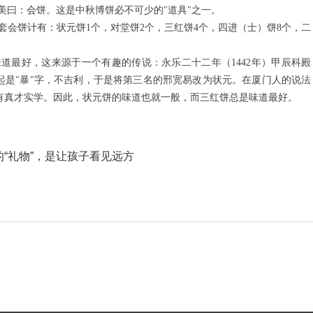
曰：会饼。这是中秋博饼必不可少的"道具"之一。
会饼计有：状元饼1个，对堂饼2个，三红饼4个，四进（士）饼8个，二
道最好，这来源于一个有趣的传说：永乐二十二年（1442年）甲辰科殿
一起是"暴"字，不吉利，于是将第三名的邢宽易改为状元。在厦门人的说法
而有真才实学。因此，状元饼的味道也就一般，而三红饼总是味道最好。
“礼物”，是让孩子看见远方