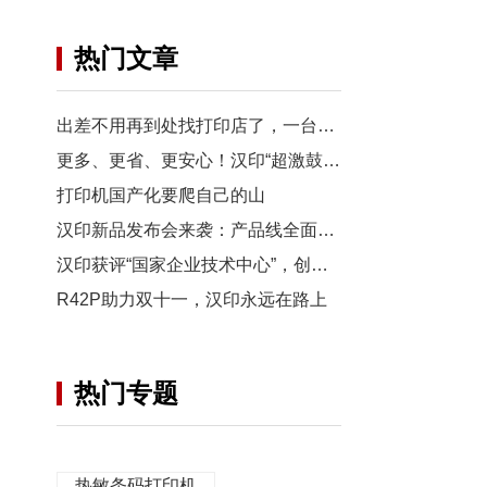
热门文章
出差不用再到处找打印店了，一台汉印MT800便携A4打印机全搞定
更多、更省、更安心！汉印“超激鼓”激光打印机行业创新方案媒体沙龙圆满收官
打印机国产化要爬自己的山
汉印新品发布会来袭：产品线全面升级，打印方阵再添新成员
汉印获评“国家企业技术中心”，创新引擎再升级
R42P助力双十一，汉印永远在路上
热门专题
热敏条码打印机