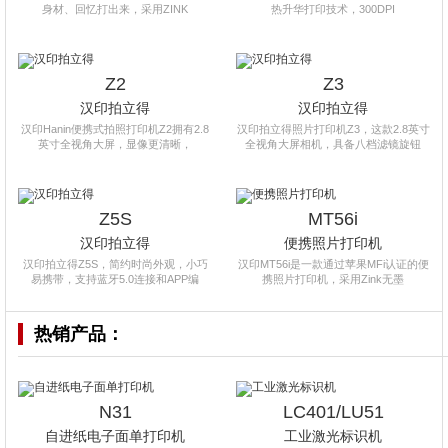
身材、回忆打出来，采用ZINK
热升华打印技术，300DPI
Z2
Z3
汉印拍立得
汉印拍立得
汉印Hanin便携式拍照打印机Z2拥有2.8
汉印拍立得照片打印机Z3，这款2.8英寸
英寸全视角大屏，显像更清晰，
全视角大屏相机，具备八档滤镜旋钮
Z5S
MT56i
汉印拍立得
便携照片打印机
汉印拍立得Z5S，简约时尚外观，小巧
汉印MT56i是一款通过苹果MFi认证的便
易携带，支持蓝牙5.0连接和APP编
携照片打印机，采用Zink无墨
热销产品：
N31
LC401/LU51
自进纸电子面单打印机
工业激光标识机