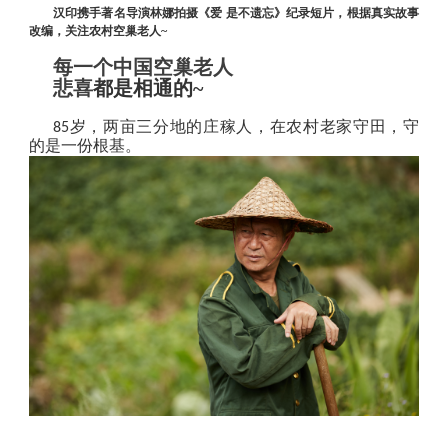
汉印携手著名导演林娜拍摄《爱
是不遗忘》纪录短片，根据真实故事
改编，关注农村空巢老人
~
每一个中国空巢老人
悲喜
都是相通的
~
岁，两亩三分地的庄稼人，在农村老家守田，守
85
的是一份根基。