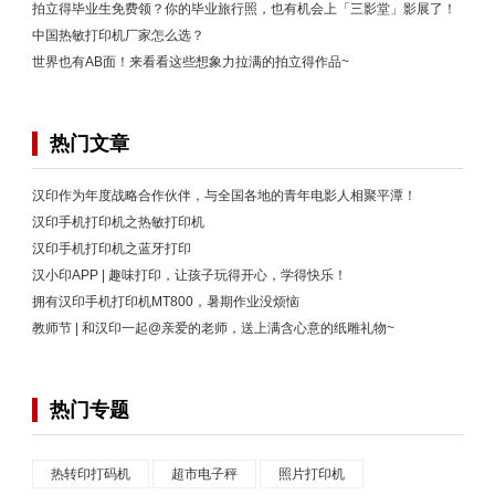
拍立得毕业生免费领？你的毕业旅行照，也有机会上「三影堂」影展了！
中国热敏打印机厂家怎么选？
世界也有AB面！来看看这些想象力拉满的拍立得作品~
热门文章
汉印作为年度战略合作伙伴，与全国各地的青年电影人相聚平潭！
汉印手机打印机之热敏打印机
汉印手机打印机之蓝牙打印
汉小印APP | 趣味打印，让孩子玩得开心，学得快乐！
拥有汉印手机打印机MT800，暑期作业没烦恼
教师节 | 和汉印一起@亲爱的老师，送上满含心意的纸雕礼物~
热门专题
热转印打码机
超市电子秤
照片打印机