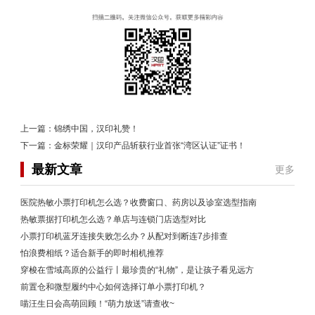
上一篇：
锦绣中国，汉印礼赞！
下一篇：
金标荣耀｜汉印产品斩获行业首张“湾区认证”证书！
最新文章
更多
医院热敏小票打印机怎么选？收费窗口、药房以及诊室选型指南
热敏票据打印机怎么选？单店与连锁门店选型对比
小票打印机蓝牙连接失败怎么办？从配对到断连7步排查
怕浪费相纸？适合新手的即时相机推荐
穿梭在雪域高原的公益行丨最珍贵的“礼物”，是让孩子看见远方
前置仓和微型履约中心如何选择订单小票打印机？
喵汪生日会高萌回顾！“萌力放送”请查收~