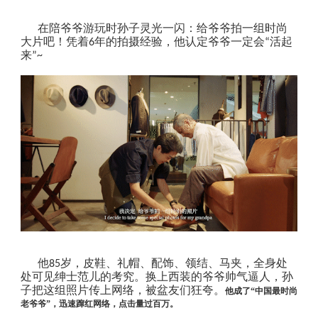
在陪爷爷游玩时孙子灵光一闪：给爷爷拍一组时尚
大片吧！凭着
年的拍摄经验，他认定爷爷一定会
活起
6
“
来
”~
他
岁，皮鞋、礼帽、配饰、领结、马夹，全身处
85
处可见绅士范儿的考究。换上西装的爷爷帅气逼人，孙
子把这组照片传上网络，被盆友们狂夸。
他成了
“
中国最时尚
老爷爷
”
，迅速蹿红网络，点击量过百万。