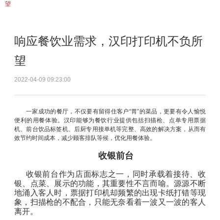
望
响应餐饮业需求，汉印打印机不负所
望
2022-04-09 09:23:00
一家成功的餐厅，不仅要有留得住客户“胃”的菜品，更要有令人愉悦
便利的用餐体验。汉印能够为餐饮行业提供包括扫描枪、点单专用票据
机、前台饮品标签机、后厨专用接单机等完整、高效的解决方案，从而有
效节约时间成本，减少顾客排队等候，优化用餐体验。
收银前台
收银前台作为店面标志之一，同时承载着接待、收
银、点菜、展示的功能，其重要性不言而喻。源源不断
地涌入客人时，票据打印机却频繁的出现卡纸打错等现
象，扫描枪的不配合，只能无奈看着一波又一波的客人
离开。