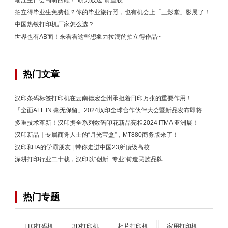
喵汪生日会高萌回顾！“萌力放送”请查收~
拍立得毕业生免费领？你的毕业旅行照，也有机会上「三影堂」影展了！
中国热敏打印机厂家怎么选？
世界也有AB面！来看看这些想象力拉满的拍立得作品~
热门文章
汉印条码标签打印机在云南德宏全州承担着日印万张的重要作用！
「全面ALL IN 毫无保留」2024汉印全球合作伙伴大会暨新品发布即将开启！
多重技术革新！汉印携全系列数码印花新品亮相2024 ITMA 亚洲展！
汉印新品｜专属商务人士的“月光宝盒”，MT880商务版来了！
汉印和TA的学霸朋友 | 带你走进中国23所顶级高校
深耕打印行业二十载，汉印以“创新+专业”铸造民族品牌
热门专题
TTO打码机
3D打印机
相片打印机
家用打印机