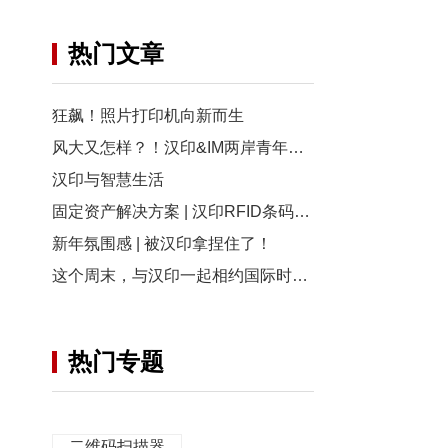
热门文章
狂飙！照片打印机向新而生
风大又怎样？！汉印&IM两岸青年影展，见证创意的微光绽放！
汉印与智慧生活
固定资产解决方案 | 汉印RFID条码打印机在同济医院的广泛应用
新年氛围感 | 被汉印拿捏住了！
这个周末，与汉印一起相约国际时尚周，更多惊喜盲盒等着你！
热门专题
二维码扫描器