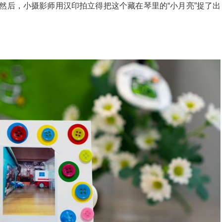
然后，小摄影师用汉印拍立得把这个藏在琴里的“小月亮”捉了出