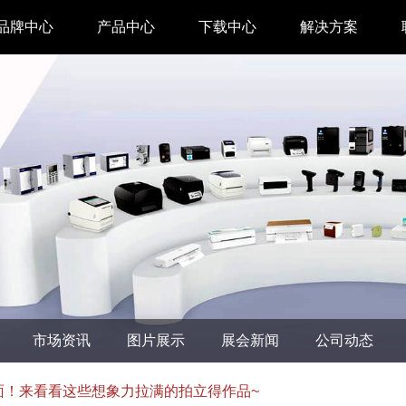
品牌中心
产品中心
下载中心
解决方案
驱动下载
家用 & SOHO
APP下载
即时零售
汉印管家
仓储物流
汉码云集
医疗行业
工具下载
餐饮行业
汉码标签软件
生产制造
市场资讯
图片展示
展会新闻
公司动态
增材制造
TTO热转印打
面！来看看这些想象力拉满的拍立得作品~