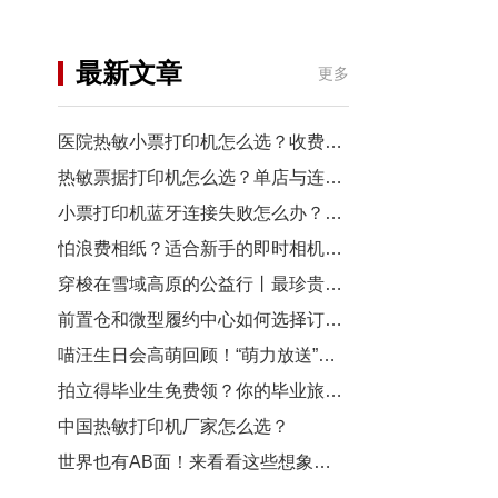
机
行业资讯
最新文章
更多
3D打印
医院热敏小票打印机怎么选？收费窗口、药房以及诊室选型指南
热敏票据打印机怎么选？单店与连锁门店选型对比
小票打印机蓝牙连接失败怎么办？从配对到断连7步排查
怕浪费相纸？适合新手的即时相机推荐
穿梭在雪域高原的公益行丨最珍贵的“礼物”，是让孩子看见远方
前置仓和微型履约中心如何选择订单小票打印机？
喵汪生日会高萌回顾！“萌力放送”请查收~
拍立得毕业生免费领？你的毕业旅行照，也有机会上「三影堂」影展了！
中国热敏打印机厂家怎么选？
世界也有AB面！来看看这些想象力拉满的拍立得作品~