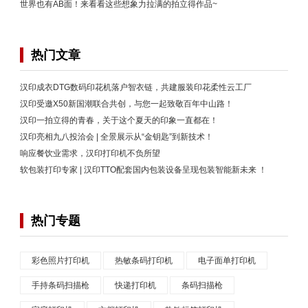
世界也有AB面！来看看这些想象力拉满的拍立得作品~
热门文章
汉印成衣DTG数码印花机落户智衣链，共建服装印花柔性云工厂
汉印受邀X50新国潮联合共创，与您一起致敬百年中山路！
汉印一拍立得的青春，关于这个夏天的印象一直都在！
汉印亮相九八投洽会 | 全景展示从“金钥匙”到新技术！
响应餐饮业需求，汉印打印机不负所望
软包装打印专家 | 汉印TTO配套国内包装设备呈现包装智能新未来 ！
热门专题
彩色照片打印机
热敏条码打印机
电子面单打印机
手持条码扫描枪
快递打印机
条码扫描枪