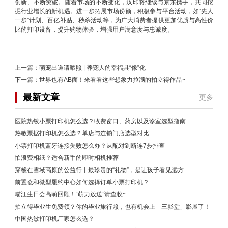
创新、不断突破。随着市场的不断变化，汉印将继续与京东携手，共同挖
掘行业增长的新机遇。进一步拓展市场份额，积极参与平台活动，如“先人
一步”计划、百亿补贴、秒杀活动等，为广大消费者提供更加优质与高性价
比的打印设备，提升购物体验，增强用户满意度与忠诚度。
上一篇：
萌宠出道请晒照 | 养宠人的幸福具“像”化
下一篇：
世界也有AB面！来看看这些想象力拉满的拍立得作品~
最新文章
更多
医院热敏小票打印机怎么选？收费窗口、药房以及诊室选型指南
热敏票据打印机怎么选？单店与连锁门店选型对比
小票打印机蓝牙连接失败怎么办？从配对到断连7步排查
怕浪费相纸？适合新手的即时相机推荐
穿梭在雪域高原的公益行丨最珍贵的“礼物”，是让孩子看见远方
前置仓和微型履约中心如何选择订单小票打印机？
喵汪生日会高萌回顾！“萌力放送”请查收~
拍立得毕业生免费领？你的毕业旅行照，也有机会上「三影堂」影展了！
中国热敏打印机厂家怎么选？