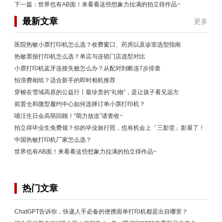
下一篇：
世界也有AB面！来看看这些想象力拉满的拍立得作品~
最新文章
更多
医院热敏小票打印机怎么选？收费窗口、药房以及诊室选型指南
热敏票据打印机怎么选？单店与连锁门店选型对比
小票打印机蓝牙连接失败怎么办？从配对到断连7步排查
怕浪费相纸？适合新手的即时相机推荐
穿梭在雪域高原的公益行丨最珍贵的“礼物”，是让孩子看见远方
前置仓和微型履约中心如何选择订单小票打印机？
喵汪生日会高萌回顾！“萌力放送”请查收~
拍立得毕业生免费领？你的毕业旅行照，也有机会上「三影堂」影展了！
中国热敏打印机厂家怎么选？
世界也有AB面！来看看这些想象力拉满的拍立得作品~
热门文章
ChatGPT告诉你，快递人手必备的便携面单打印机都是出自哪里？