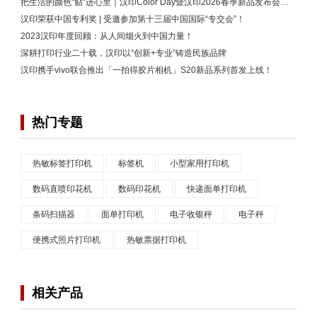
把生活的颜色“贴”进心里｜汉印Color Day暨汉印2026春季新品发布会解锁新玩法！
汉印荣获中国专利奖 | 受邀参加第十三届中国国际“专交会”！
2023汉印年度回顾：从人间烟火到中国力量！
深耕打印行业二十载，汉印以“创新+专业”铸造民族品牌
汉印携手vivo联合推出「一拍得胶片相机」S20新品系列首发上线！
热门专题
热敏标签打印机
标签机
小型家用打印机
数码直喷印花机
数码印花机
快递面单打印机
条码扫描器
面单打印机
电子收银秤
电子秤
便携式照片打印机
热敏票据打印机
相关产品