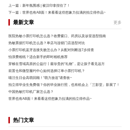
上一篇：
新年氛围感 | 被汉印拿捏住了！
下一篇：
世界也有AB面！来看看这些想象力拉满的拍立得作品~
最新文章
更多
医院热敏小票打印机怎么选？收费窗口、药房以及诊室选型指南
热敏票据打印机怎么选？单店与连锁门店选型对比
小票打印机蓝牙连接失败怎么办？从配对到断连7步排查
怕浪费相纸？适合新手的即时相机推荐
穿梭在雪域高原的公益行丨最珍贵的“礼物”，是让孩子看见远方
前置仓和微型履约中心如何选择订单小票打印机？
喵汪生日会高萌回顾！“萌力放送”请查收~
拍立得毕业生免费领？你的毕业旅行照，也有机会上「三影堂」影展了！
中国热敏打印机厂家怎么选？
世界也有AB面！来看看这些想象力拉满的拍立得作品~
热门文章