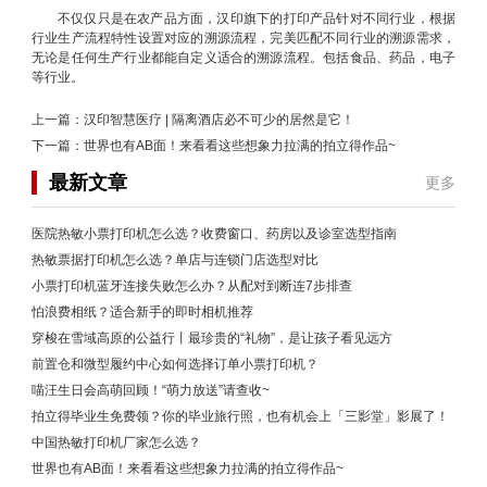
不仅仅只是在农产品方面，汉印旗下的打印产品针对不同行业，根据
行业生产流程特性设置对应的溯源流程，完美匹配不同行业的溯源需求，
无论是任何生产行业都能自定义适合的溯源流程。包括食品、药品，电子
等行业。
上一篇：
汉印智慧医疗 | 隔离酒店必不可少的居然是它！
下一篇：
世界也有AB面！来看看这些想象力拉满的拍立得作品~
最新文章
更多
医院热敏小票打印机怎么选？收费窗口、药房以及诊室选型指南
热敏票据打印机怎么选？单店与连锁门店选型对比
小票打印机蓝牙连接失败怎么办？从配对到断连7步排查
怕浪费相纸？适合新手的即时相机推荐
穿梭在雪域高原的公益行丨最珍贵的“礼物”，是让孩子看见远方
前置仓和微型履约中心如何选择订单小票打印机？
喵汪生日会高萌回顾！“萌力放送”请查收~
拍立得毕业生免费领？你的毕业旅行照，也有机会上「三影堂」影展了！
中国热敏打印机厂家怎么选？
世界也有AB面！来看看这些想象力拉满的拍立得作品~