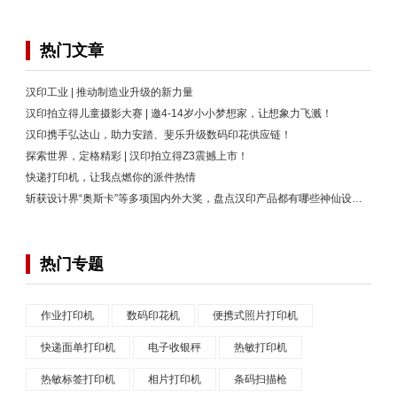
热门文章
汉印工业 | 推动制造业升级的新力量
汉印拍立得儿童摄影大赛 | 邀4-14岁小小梦想家，让想象力飞溅！
汉印携手弘达山，助力安踏、斐乐升级数码印花供应链！
探索世界，定格精彩 | 汉印拍立得Z3震撼上市！
快递打印机，让我点燃你的派件热情
斩获设计界“奥斯卡”等多项国内外大奖，盘点汉印产品都有哪些神仙设计！
热门专题
作业打印机
数码印花机
便携式照片打印机
快递面单打印机
电子收银秤
热敏打印机
热敏标签打印机
相片打印机
条码扫描枪