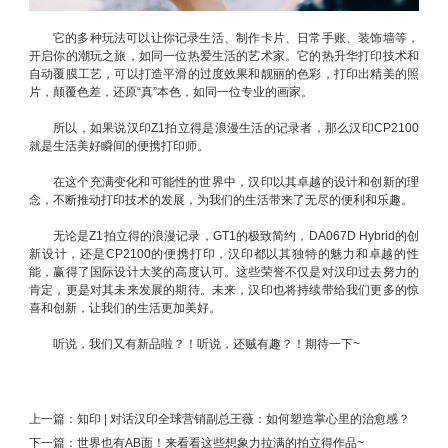
它的多种玩法可以让你记录生活、制作卡片、日常手账、装饰墙等，
开启你的潮玩之旅，如同一位热爱生活的艺术家。它的热升华打印技术和
自动覆膜工艺，可以打造平滑的过度效果和靓丽的色彩，打印出精美的照
片，颠覆色差，还原“真”本色，如同一位专业的画家。
所以，如果说汉印Z1拍立得是浪漫生活的记录者，那么汉印CP2100
就是生活美好瞬间的便携打印师。
在这个充满变化和可能性的世界中，汉印以其卓越的设计和创新的理
念，不断推动打印技术的发展，为我们的生活带来了无尽的便利和乐趣。
无论是Z1拍立得的浪漫记录，GT1的极致简约，DA067D Hybrid的创
新设计，还是CP2100的便携打印，汉印都以其独特的魅力和卓越的性
能，赢得了国际设计大奖的高度认可。这些荣誉不仅是对汉印过去努力的
肯定，更是对其未来发展的期待。未来，汉印也将持续带给我们更多的惊
喜和创新，让我们的生活更加美好。
听说，我们又有新品啦？！听说，还贼有趣？！期待一下~
上一篇：
知印 | 对话汉印全球营销副总王薇：如何塑造掌心里的治愈感？
下一篇：
世界也有AB面！来看看这些想象力拉满的拍立得作品~