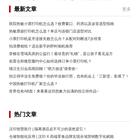
最新文章
更多
医院热敏小票打印机怎么选？收费窗口、药房以及诊室选型指南
热敏票据打印机怎么选？单店与连锁门店选型对比
小票打印机蓝牙连接失败怎么办？从配对到断连7步排查
怕浪费相纸？适合新手的即时相机推荐
穿梭在雪域高原的公益行丨最珍贵的“礼物”，是让孩子看见远方
前置仓和微型履约中心如何选择订单小票打印机？
喵汪生日会高萌回顾！“萌力放送”请查收~
拍立得毕业生免费领？你的毕业旅行照，也有机会上「三影堂」影展了！
中国热敏打印机厂家怎么选？
世界也有AB面！来看看这些想象力拉满的拍立得作品~
热门文章
汉印智慧医疗 | 隔离酒店必不可少的居然是它！
仓储智能化应用 | 汉印 X 高端零食品牌实现全域营销数字化赋能