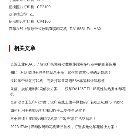
便携照片打印机 CP2100
汉印拍立得 Z1
便携照片打印机 CP4100
汉印在线上浆导带式数码直喷印花机 DA188SL Pro MAX
相关文章
走近工业PDA：了解汉印智能移动数据终端在多行业中的创新应用
知印 | 对话汉印全球营销副总王薇：如何塑造掌心里的治愈感？
汉印碳带标签打印机，高效打印亚马逊FBA标签和外箱标签
条幅、旗帜定制印刷解决方案——汉印DA186T PLUS高性能热升华印花
机
全新混合工艺印花方案：汉印在线上浆平网数码印花机DA18FS Hybrid
如何利用手机照片打印机DIY手工制作圣诞贺卡
再创佳绩！汉印数码印花机新品“落户”浙江活络智科！
2023 ITMA | 汉印数码印花机新品首发，打造多元化印花解决方案！