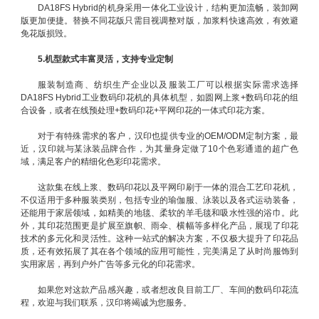
DA18FS Hybrid的机身采用一体化工业设计，结构更加流畅，装卸网
版更加便捷。替换不同花版只需目视调整对版，加浆料快速高效，有效避
免花版损毁。
5.机型款式丰富灵活，支持专业定制
服装制造商、纺织生产企业以及服装工厂可以根据实际需求选择
DA18FS Hybrid工业数码印花机的具体机型，如圆网上浆+数码印花的组
合设备，或者在线预处理+数码印花+平网印花的一体式印花方案。
对于有特殊需求的客户，汉印也提供专业的OEM/ODM定制方案，最
近，汉印就与某泳装品牌合作，为其量身定做了10个色彩通道的超广色
域，满足客户的精细化色彩印花需求。
这款集在线上浆、数码印花以及平网印刷于一体的混合工艺印花机，
不仅适用于多种服装类别，包括专业的瑜伽服、泳装以及各式运动装备，
还能用于家居领域，如精美的地毯、柔软的羊毛毯和吸水性强的浴巾。此
外，其印花范围更是扩展至旗帜、雨伞、横幅等多样化产品，展现了印花
技术的多元化和灵活性。这种一站式的解决方案，不仅极大提升了印花品
质，还有效拓展了其在各个领域的应用可能性，完美满足了从时尚服饰到
实用家居，再到户外广告等多元化的印花需求。
如果您对这款产品感兴趣，或者想改良目前工厂、车间的数码印花流
程，欢迎与我们联系，汉印将竭诚为您服务。