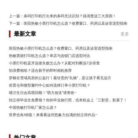
上一篇：
条码打印机打出来的条码无法识别？搞清楚这三大原因！
下一篇：
医院热敏小票打印机怎么选？收费窗口、药房以及诊室选型指南
最新文章
更多
医院热敏小票打印机怎么选？收费窗口、药房以及诊室选型指南
热敏票据打印机怎么选？单店与连锁门店选型对比
小票打印机蓝牙连接失败怎么办？从配对到断连7步排查
怕浪费相纸？适合新手的即时相机推荐
穿梭在雪域高原的公益行丨最珍贵的“礼物”，是让孩子看见远方
前置仓和微型履约中心如何选择订单小票打印机？
喵汪生日会高萌回顾！“萌力放送”请查收~
拍立得毕业生免费领？你的毕业旅行照，也有机会上「三影堂」影展了！
中国热敏打印机厂家怎么选？
世界也有AB面！来看看这些想象力拉满的拍立得作品~
热门文章