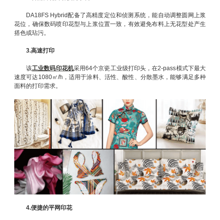
DA18FS Hybrid配备了高精度定位和侦测系统，能自动调整圆网上浆
花位，确保数码喷印花型与上浆位置一致，有效避免布料上无花型处产生
搭色或玷污。
3.高速打印
该
工业数码印花机
采用64个京瓷工业级打印头，在2-pass模式下最大
速度可达1080㎡/h，适用于涂料、活性、酸性、分散墨水，能够满足多种
面料的打印需求。
4.便捷的平网印花