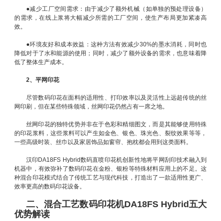
●
减少工厂空间需求：由于减少了额外机械（如单独的预处理设备）
的需求，在线上浆将大幅减少所需的工厂空间，使生产布局更加紧凑高
效。
●
环境友好和成本效益：这种方法有效减少30%的墨水消耗，同时也
降低对于了水和能源的使用；同时，减少了额外设备的需求，也意味着降
低了整体生产成本。
2、平网印花
尽管数码印花在面料的适用性、打印效率以及灵活性上远超传统的丝
网印刷，但在某些特殊领域，丝网印花仍然占有一席之地。
丝网印花的独特优势并非在于色彩和精细图文，而是其能够使用特殊
的印花浆料，这些浆料可以产生如金色、银色、珠光色、裂纹效果等等，
一些高级时装、丝巾以及家居饰品如窗帘、抱枕都会用到这类面料。
汉印DA18FS Hybrid数码直喷印花机创新性地将平网刮印技术融入到
机器中，有效弥补了数码印花在金粉、银粉等特殊材料应用上的不足。这
种混合印花模式结合了传统工艺与现代科技，打造出了一款适用性更广、
效率更高的数码印花设备。
二、混合工艺数码印花机DA18FS Hybrid五大
优势解读