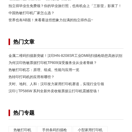
拍立得毕业生免费领？你的毕业旅行照，也有机会上「三影堂」影展了！
中国热敏打印机厂家怎么选？
世界也有AB面！来看看这些想象力拉满的拍立得作品~
热门文章
金属二维码扫描新突破！汉印HN-8208SR工业DM码扫描枪助您高效识别
为何汉印热敏票据打印机TP809深受服务业从业者青睐？
热敏打印机芯：原理、组成、性能与应用一览
热转印打码机的应用有哪些？
天时、地利、人和：汉印发力家用打印机赛道，实现行业引领
汉印 | TP586W 系列全新外卖收银票据云打印机震撼登场！
热门专题
热敏打印机
手持条码扫描枪
小型家用打印机