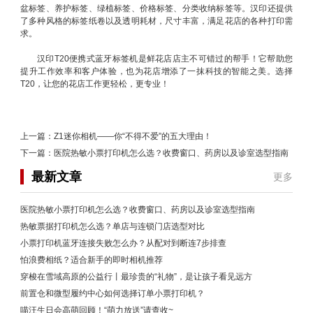
盆标签、养护标签、绿植标签、价格标签、分类收纳标签等。汉印还提供
了多种风格的标签纸卷以及透明耗材，尺寸丰富，满足花店的各种打印需
求。
汉印T20便携式蓝牙标签机是鲜花店店主不可错过的帮手！它帮助您
提升工作效率和客户体验，也为花店增添了一抹科技的智能之美。选择
T20，让您的花店工作更轻松，更专业！
上一篇：
Z1迷你相机——你“不得不爱”的五大理由！
下一篇：
医院热敏小票打印机怎么选？收费窗口、药房以及诊室选型指南
最新文章
更多
医院热敏小票打印机怎么选？收费窗口、药房以及诊室选型指南
热敏票据打印机怎么选？单店与连锁门店选型对比
小票打印机蓝牙连接失败怎么办？从配对到断连7步排查
怕浪费相纸？适合新手的即时相机推荐
穿梭在雪域高原的公益行丨最珍贵的“礼物”，是让孩子看见远方
前置仓和微型履约中心如何选择订单小票打印机？
喵汪生日会高萌回顾！“萌力放送”请查收~