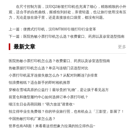
在尺寸控制方面，汉印Q2标签打印机也充满了细心，精致精致的小外
观，适合手的自然曲线，握感恰到好处，亲密轻盈，也让旅行使用没有压
力，无论是放在袋子里，还是直接放在口袋里，都没有问题。
上一篇：
便携式打印机，汉印MT800引领打印行业变革
下一篇：
医院热敏小票打印机怎么选？收费窗口、药房以及诊室选型指南
最新文章
更多
医院热敏小票打印机怎么选？收费窗口、药房以及诊室选型指南
热敏票据打印机怎么选？单店与连锁门店选型对比
小票打印机蓝牙连接失败怎么办？从配对到断连7步排查
怕浪费相纸？适合新手的即时相机推荐
穿梭在雪域高原的公益行丨最珍贵的“礼物”，是让孩子看见远方
前置仓和微型履约中心如何选择订单小票打印机？
喵汪生日会高萌回顾！“萌力放送”请查收~
拍立得毕业生免费领？你的毕业旅行照，也有机会上「三影堂」影展了！
中国热敏打印机厂家怎么选？
世界也有AB面！来看看这些想象力拉满的拍立得作品~