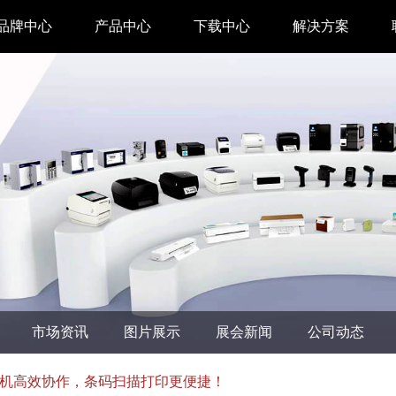
品牌中心
产品中心
下载中心
解决方案
驱动下载
家用 & SOHO
APP下载
即时零售
汉印管家
仓储物流
汉码云集
医疗行业
工具下载
餐饮行业
汉码标签软件
生产制造
市场资讯
图片展示
展会新闻
公司动态
增材制造
TTO热转印打
机高效协作，条码扫描打印更便捷！