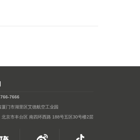
们
-766-7666
建省厦门市湖里区艾德航空工业园
: 北京市丰台区 南四环西路 188号五区30号楼2层