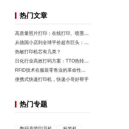
热门文章
高质量照片打印：在线打印、喷墨打印机还是便携照片打印机？
从德国小店到全球平价超市巨头：Aldi（奥乐齐）的成长之路
热敏打印机芯有几类？
日化行业高效打码方案：TTO热转印打码机
RFID技术在服装零售业的革命性应用
便携式快递打印机，快递小哥好帮手
热门专题
数码直喷印花机
标签机