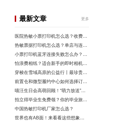
机
行业资讯
最新文章
更多
3D打印
医院热敏小票打印机怎么选？收费窗口、药房以及诊室选型指南
热敏票据打印机怎么选？单店与连锁门店选型对比
小票打印机蓝牙连接失败怎么办？从配对到断连7步排查
怕浪费相纸？适合新手的即时相机推荐
穿梭在雪域高原的公益行丨最珍贵的“礼物”，是让孩子看见远方
前置仓和微型履约中心如何选择订单小票打印机？
喵汪生日会高萌回顾！“萌力放送”请查收~
拍立得毕业生免费领？你的毕业旅行照，也有机会上「三影堂」影展了！
中国热敏打印机厂家怎么选？
世界也有AB面！来看看这些想象力拉满的拍立得作品~